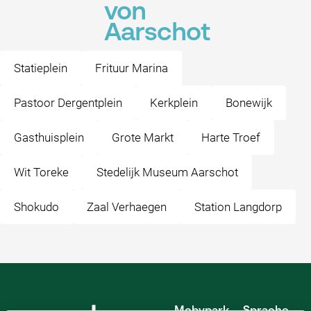
von
Aarschot
Statieplein
Frituur Marina
Pastoor Dergentplein
Kerkplein
Bonewijk
Gasthuisplein
Grote Markt
Harte Troef
Wit Toreke
Stedelijk Museum Aarschot
Shokudo
Zaal Verhaegen
Station Langdorp