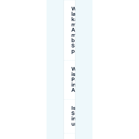
Wie
lange
kann
man in
Aarschot
mit einer
blauen
Scheibe
parken?
Wie hoch
ist das
Parkticket
in
Aarschot?
Ist
Sensorshortzeitparken
in Aarschot kostenlos
und wie lange?