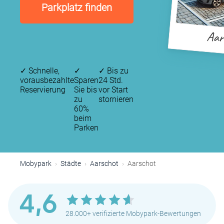
Parkplatz finden
Aar
✓
Schnelle,
✓
✓
Bis zu
vorausbezahlte
Sparen
24 Std.
Reservierung
Sie bis
vor Start
zu
stornieren
60%
beim
Parken
Mobypark
Städte
Aarschot
Aarschot
4,6
28.000+ verifizierte Mobypark-Bewertungen