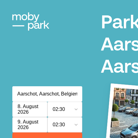
Par
Aar
Aar
8. August
02:30
2026
9. August
02:30
2026