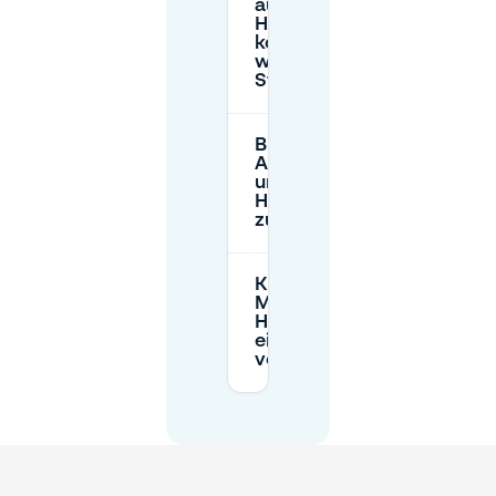
auf der Straße in
Hoofddorppleinbuurt
kostenpflichtig und
wie hoch ist der
Stundensatz?
Brauche ich eine
Anwohnerparkkarte,
um in
Hoofddorppleinbuurt
zu parken?
Kann ich bei
Mobypark in
Hoofddorppleinbuurt
einen Parkplatz
vorab reservieren?