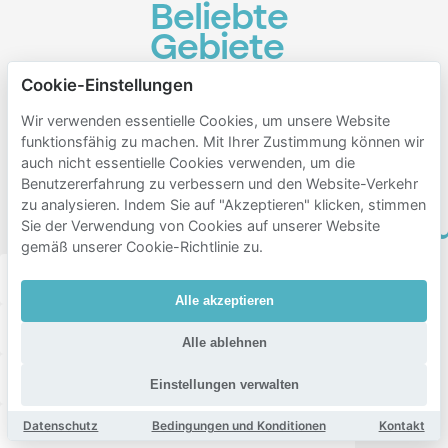
Beliebte
Gebiete
zum
Cookie-Einstellungen
Parken
Wir verwenden essentielle Cookies, um unsere Website
in der
funktionsfähig zu machen. Mit Ihrer Zustimmung können wir
Nähe
auch nicht essentielle Cookies verwenden, um die
Benutzererfahrung zu verbessern und den Website-Verkehr
von
zu analysieren. Indem Sie auf "Akzeptieren" klicken, stimmen
Hoofddorppleinbu
Sie der Verwendung von Cookies auf unserer Website
gemäß unserer Cookie-Richtlinie zu.
Amsterdam zuid
Amsterdam west
Alle akzeptieren
Amsterdam nieuw-west
Schinkelbuurt
Alle ablehnen
Westlandgracht
Stadionbuurt
Einstellungen verwalten
Datenschutz
Bedingungen und Konditionen
Kontakt
Overtoomse Sluis
Westindische buurt