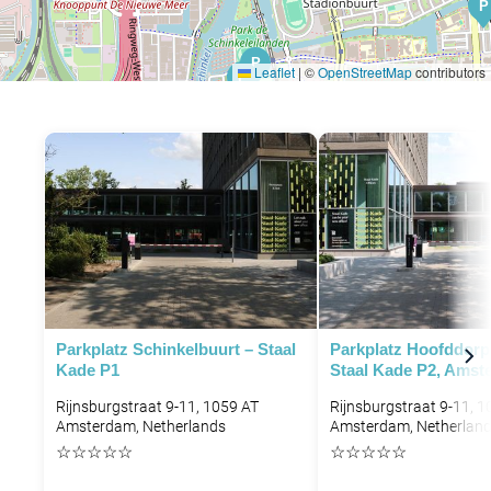
P
P
Leaflet
|
©
OpenStreetMap
contributors
P
P
P
Parkplatz Schinkelbuurt – Staal
Parkplatz Hoofddorp
Kade P1
Staal Kade P2, Amst
Rijnsburgstraat 9-11, 1059 AT
Rijnsburgstraat 9-11, 1
Amsterdam, Netherlands
Amsterdam, Netherlan
☆
☆
☆
☆
☆
☆
☆
☆
☆
☆