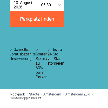
10. August
06:30
2026
Parkplatz finden
✓
Schnelle,
✓
✓
Bis zu
vorausbezahlte
Sparen
24 Std.
Reservierung
Sie bis
vor Start
zu
stornieren
60%
beim
Parken
P
Mobypark
Städte
Amsterdam
Amsterdam Zuid
P
Hoofddorppleinbuurt
P
P
P