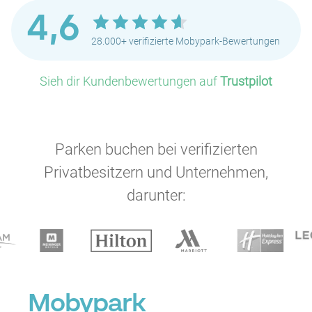
4,6
P
P
P
P
P
P
28.000+ verifizierte Mobypark-Bewertungen
P
P
P
Sieh dir Kundenbewertungen auf
Trustpilot
Parken buchen bei verifizierten
P
Privatbesitzern und Unternehmen,
P
P
darunter:
P
P
P
P
P
P
P
P
P
P
Mobypark
P
P
P
P
P
P
P