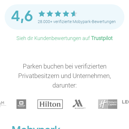
4,6
28.000+ verifizierte Mobypark-Bewertungen
P
Sieh dir Kundenbewertungen auf
Trustpilot
P
Parken buchen bei verifizierten
Privatbesitzern und Unternehmen,
darunter:
P
P
P
P
P