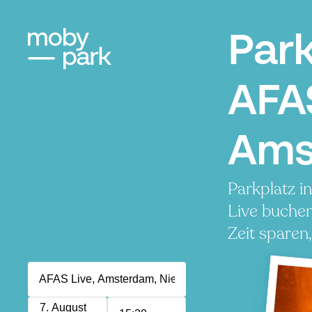
Par
AFAS
Ams
Parkplatz i
Live buchen
Zeit sparen
7. August