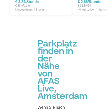
€ 3.24/Stunde
€ 2.66/Stunde
€ 33.47/24h
€ 32.84/24h
Mindestdauer: 1 Stunde
Mindestdauer: 1 Stunde
Parkplatz
finden in
der
Nähe
von
AFAS
Live,
Amsterdam
Wenn Sie nach