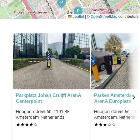
P
P
Leaflet
|
©
OpenStreetMap
contributors
P
P
P
Parkplatz Johan Cruijff ArenA
Parken Amsterdam B
Centerpoint
ArenA Europlaza
Hoogoorddreef 60, 1101 BE
Hoogoorddreef 56, 110
Amsterdam, Netherlands
Amsterdam, Netherlan
★
★
★
★
☆
★
★
★
☆
☆