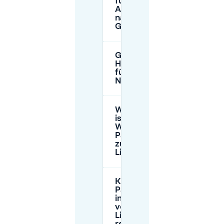
für Parkplätze bei
AFAS Live in
nahegelegenen
Garagen?
Gibt es
Höhenbeschränkungen
für Parkgaragen in der
Nähe von AFAS Live?
Wie lang
ist der
Weg vom
Parkplatz
zu AFAS
Live?
Kann ich
Parkplätze
in der Nähe
von AFAS
Live