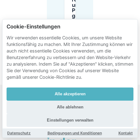
reservieren,
um einen
Platz zu
garantieren?
Cookie-Einstellungen
Gibt es
Wir verwenden essentielle Cookies, um unsere Website
kostenloses
funktionsfähig zu machen. Mit Ihrer Zustimmung können wir
Parken in
der Nähe
auch nicht essentielle Cookies verwenden, um die
von AFAS
Benutzererfahrung zu verbessern und den Website-Verkehr
Live?
zu analysieren. Indem Sie auf "Akzeptieren" klicken, stimmen
Sie der Verwendung von Cookies auf unserer Website
gemäß unserer Cookie-Richtlinie zu.
Alle akzeptieren
Beliebte
Alle ablehnen
Gebiete
Einstellungen verwalten
zum
Parken
Datenschutz
Bedingungen und Konditionen
Kontakt