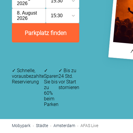
15:30
2026
8. August
15:30
2026
Parkplatz finden
✓
Schnelle,
✓
✓
Bis zu
vorausbezahlte
Sparen
24 Std.
Reservierung
Sie bis
vor Start
zu
stornieren
60%
P
beim
P
Parken
Mobypark
Städte
Amsterdam
AFAS Live