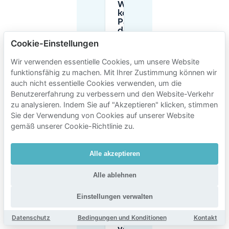
Wie viel
kostet das
Parken in
der Nähe
von BODY
Cookie-Einstellungen
WORLDS
Amsterdam?
Wir verwenden essentielle Cookies, um unsere Website
funktionsfähig zu machen. Mit Ihrer Zustimmung können wir
auch nicht essentielle Cookies verwenden, um die
Muss ich für
Benutzererfahrung zu verbessern und den Website-Verkehr
BODY
WORLDS
zu analysieren. Indem Sie auf "Akzeptieren" klicken, stimmen
Amsterdam
Sie der Verwendung von Cookies auf unserer Website
im Voraus
gemäß unserer Cookie-Richtlinie zu.
einen
Parkplatz
reservieren?
Alle akzeptieren
Alle ablehnen
Ist
ganztägiges
oder
Einstellungen verwalten
abendliches
Parken in
Datenschutz
Bedingungen und Konditionen
Kontakt
der Nähe