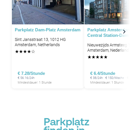
P
P
P
P
P
P
Parkplatz Dam-Platz Amsterdam
Parkplatz Amsterda
Central Station-Dam
P
P
Sint Jansstraat 13, 1012 HG
P
Amsterdam, Netherlands
Nieuwezijds Armsteeg 
Amsterdam, Nederland
★
★
★
★
☆
★
★
★
★
★
P
€ 7.28/Stunde
€ 6.4/Stunde
€ 56.16/24h
€ 38/24h · € 150/Woche · €
Mindestdauer: 1 Stunde
Mindestdauer: 1 Stunde
P
P
P
P
P
P
Parkplatz
P
P