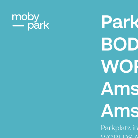
Par
BOD
WO
Ams
Ams
Parkplatz 
WORLDS Am