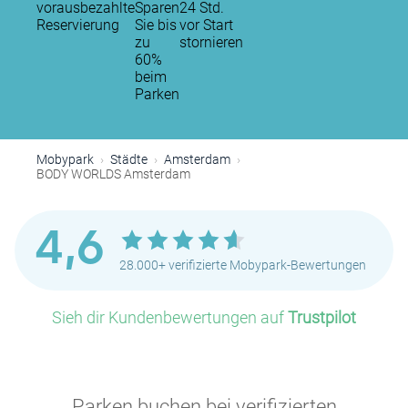
vorausbezahlte
Sparen
24 Std.
Reservierung
Sie bis
vor Start
zu
stornieren
60%
beim
Parken
Mobypark
Städte
Amsterdam
BODY WORLDS Amsterdam
P
4,6
28.000+ verifizierte Mobypark-Bewertungen
Sieh dir Kundenbewertungen auf
Trustpilot
P
P
P
Parken buchen bei verifizierten