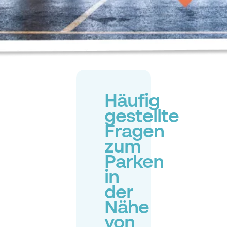
Häufig
gestellte
Fragen
zum
Parken
in
der
Nähe
von