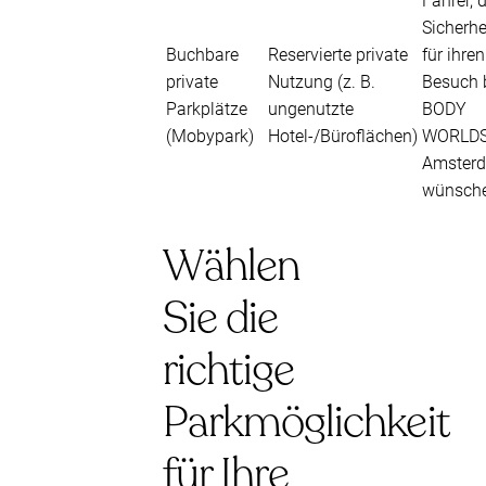
Fahrer, d
Sicherhe
Buchbare
Reservierte private
für ihren
private
Nutzung (z. B.
Besuch 
Parkplätze
ungenutzte
BODY
(Mobypark)
Hotel-/Büroflächen)
WORLD
Amster
wünsch
Wählen
Sie die
richtige
Parkmöglichkeit
für Ihre