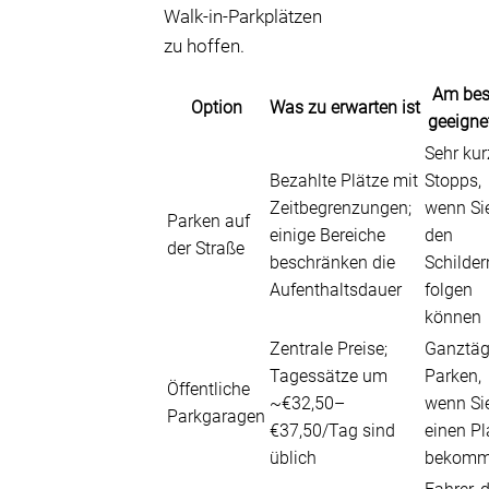
Walk-in-Parkplätzen
zu hoffen.
Am bes
Option
Was zu erwarten ist
geeignet
Sehr kur
Bezahlte Plätze mit
Stopps,
Zeitbegrenzungen;
wenn Si
Parken auf
einige Bereiche
den
der Straße
beschränken die
Schilder
Aufenthaltsdauer
folgen
können
Zentrale Preise;
Ganztäg
Tagessätze um
Parken,
Öffentliche
~€32,50–
wenn Si
Parkgaragen
€37,50/Tag sind
einen Pl
üblich
bekom