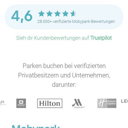
P
4,6
P
28.000+ verifizierte Mobypark-Bewertungen
P
P
Sieh dir Kundenbewertungen auf
Trustpilot
P
P
P
P
P
Parken buchen bei verifizierten
Privatbesitzern und Unternehmen,
P
P
P
P
darunter:
P
P
P
P
P
P
P
P
P
P
P
P