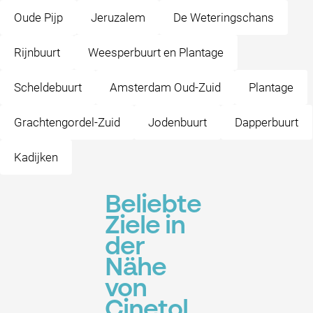
Oude Pijp
Jeruzalem
De Weteringschans
Rijnbuurt
Weesperbuurt en Plantage
Scheldebuurt
Amsterdam Oud-Zuid
Plantage
Grachtengordel-Zuid
Jodenbuurt
Dapperbuurt
Kadijken
Beliebte
Ziele in
der
Nähe
von
Cinetol