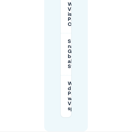
Welche öffentliche
Verkehrsmöglichkeit
ist eine gute
Parkoption für
Cinetol (P+R)?
Sind
nahegelegene
Garagen eine
bessere Wahl
als Parken am
Straßenrand?
Wie wähle ich
die richtige
Parkmöglichkeit,
wenn Cinetol-
Veranstaltungen
spät enden?