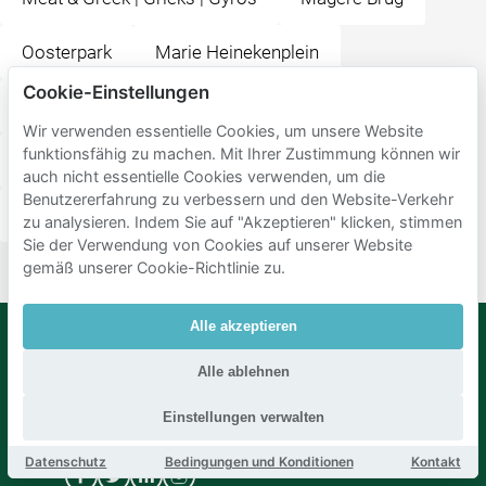
Oosterpark
Marie Heinekenplein
Cookie-Einstellungen
H'ART Museum (Hermitage Amsterdam)
Wir verwenden essentielle Cookies, um unsere Website
funktionsfähig zu machen. Mit Ihrer Zustimmung können wir
Amsterdam Museum
Ali Ocakbaşı Amsterdam
auch nicht essentielle Cookies verwenden, um die
Benutzererfahrung zu verbessern und den Website-Verkehr
Museum Van Loon
Dignita Hoftuin
zu analysieren. Indem Sie auf "Akzeptieren" klicken, stimmen
Sie der Verwendung von Cookies auf unserer Website
gemäß unserer Cookie-Richtlinie zu.
Alle akzeptieren
Alle ablehnen
Mobypark
Sprache
B.V.
Deutsch
Einstellungen verwalten
Englisch
Spanisch
Datenschutz
Bedingungen und Konditionen
Kontakt
Französisch