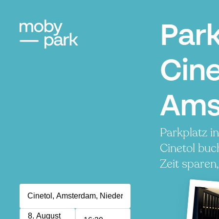
Par
Cine
Ams
Parkplatz i
Cinetol buc
Zeit sparen
8. August