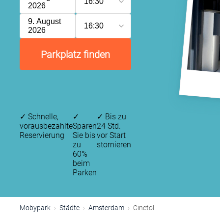
16:30
2026
9. August
16:30
2026
Parkplatz finden
✓
Schnelle,
✓
✓
Bis zu
vorausbezahlte
Sparen
24 Std.
Reservierung
Sie bis
vor Start
zu
stornieren
60%
beim
P
Parken
P
P
P
P
P
P
Mobypark
Städte
Amsterdam
Cinetol