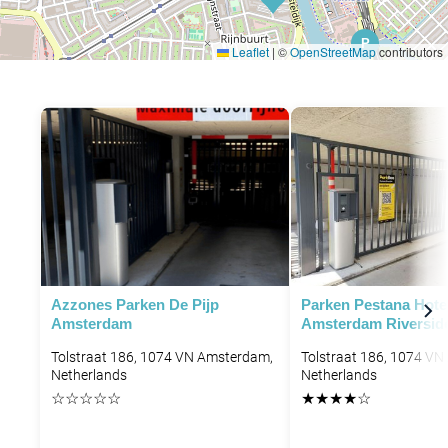
P
Leaflet
|
©
OpenStreetMap
contributors
P
P
P
P
P
P
P
P
P
P
P
P
Azzones Parken De Pijp
Parken Pestana Hote
Amsterdam
Amsterdam Riversid
Tolstraat 186, 1074 VN Amsterdam,
Tolstraat 186, 1074 V
Netherlands
Netherlands
☆
☆
☆
☆
☆
★
★
★
★
☆