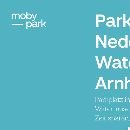
Par
Ned
Wat
Arn
Parkplatz i
Watermuseu
Zeit sparen