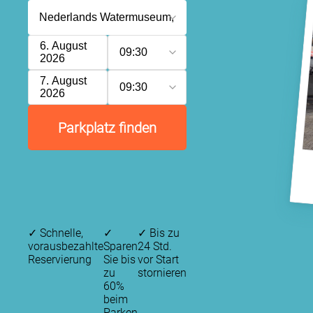
6. August
09:30
2026
7. August
09:30
2026
Parkplatz finden
✓
Schnelle,
✓
✓
Bis zu
vorausbezahlte
Sparen
24 Std.
Reservierung
Sie bis
vor Start
zu
stornieren
60%
beim
Parken