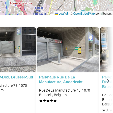
Leaflet
|
©
OpenStreetMap
contributors
P
P
P
y-Dox, Brüssel-Süd
Parkhaus Rue De La
Parkp
Manufacture, Anderlecht
Deuxi
facture 73, 1070
Bruss
ium
Rue De La Manufacture 43, 1070
Brussels, Belgium
Boulev
Britan
★
★
★
★
★
Belgiu
★
★
★