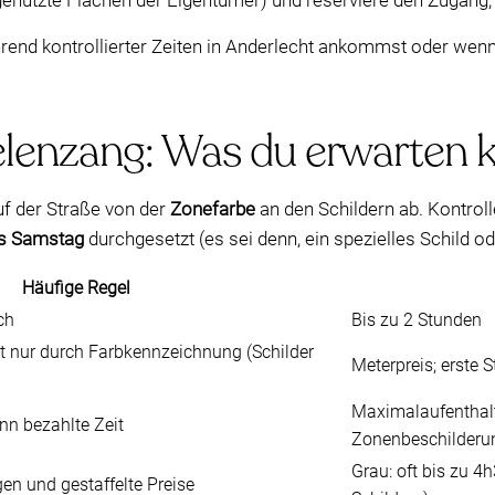
genutzte Flächen der Eigentümer) und reserviere den Zugang,
rend kontrollierter Zeiten in Anderlecht ankommst oder wenn 
lenzang: Was du erwarten 
uf der Straße von der
Zonefarbe
an den Schildern ab. Kontrol
is Samstag
durchgesetzt (es sei denn, ein spezielles Schild od
Häufige Regel
ch
Bis zu 2 Stunden
t nur durch Farbkennzeichnung (Schilder
Meterpreis; erste 
Maximalaufenthalt
nn bezahlte Zeit
Zonenbeschilderu
Grau: oft bis zu 4h
en und gestaffelte Preise