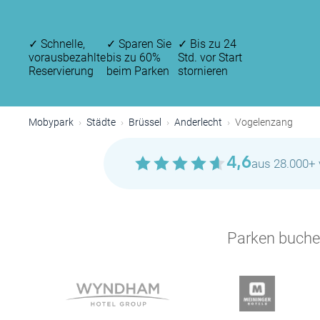
✓
Schnelle,
✓
Sparen Sie
✓
Bis zu 24
vorausbezahlte
bis zu 60%
Std. vor Start
Reservierung
beim Parken
stornieren
Mobypark
Städte
Brüssel
Anderlecht
Vogelenzang
4,6
aus 28.000+ 
Parken buchen