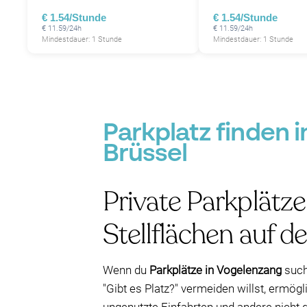
€ 1.54/Stunde
€ 1.54/Stunde
€ 11.59/24h
€ 11.59/24h
Mindestdauer: 1 Stunde
Mindestdauer: 1 Stunde
Parkplatz finden 
Brüssel
Private Parkplätz
Stellflächen auf d
Wenn du
Parkplätze in Vogelenzang
such
"Gibt es Platz?" vermeiden willst, ermög