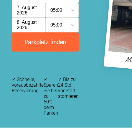
7. August
05:00
2026
8. August
05:00
2026
Parkplatz finden
Ma
✓
Schnelle,
✓
✓
Bis zu
vorausbezahlte
Sparen
24 Std.
Reservierung
Sie bis
vor Start
zu
stornieren
60%
beim
Parken