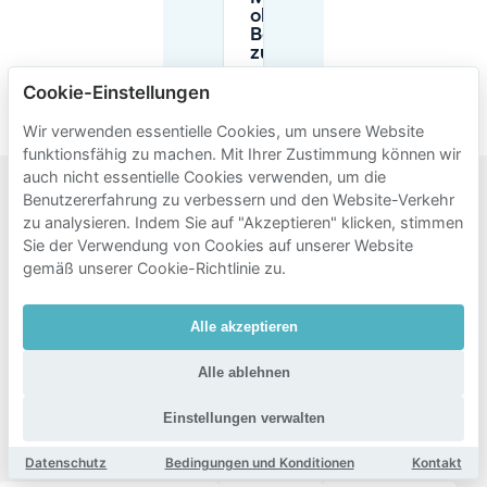
ohne
Bezahlung
zu
parken?
Cookie-Einstellungen
Wir verwenden essentielle Cookies, um unsere Website
funktionsfähig zu machen. Mit Ihrer Zustimmung können wir
auch nicht essentielle Cookies verwenden, um die
Benutzererfahrung zu verbessern und den Website-Verkehr
Beliebte
zu analysieren. Indem Sie auf "Akzeptieren" klicken, stimmen
Sie der Verwendung von Cookies auf unserer Website
Gebiete
gemäß unserer Cookie-Richtlinie zu.
zum
Parken
Alle akzeptieren
in der
Alle ablehnen
Nähe
von
Einstellungen verwalten
Marcinelle
Datenschutz
Bedingungen und Konditionen
Kontakt