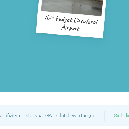
ibis budget Charleroi
Airport
|
verifizierten Mobypark-Parkplatzbewertungen
Sieh d