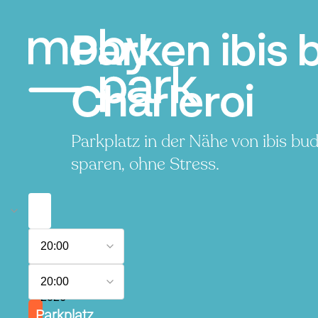
Parken ibis 
Charleroi
Parkplatz in der Nähe von ibis bu
sparen, ohne Stress.
7.
20:00
August
2026
8.
20:00
August
2026
Parkplatz