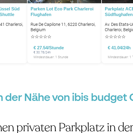
üssel Süd
Parken Lot Eco Park Charleroi
Parkplatz AC
Shuttle
Flughafen
Südflughafen
41 Charleroi,
Rue De Capilone 11, 6220 Charleroi,
Av. Des Etats-U
Belgium
Charleroi, Belg
☆
☆
☆
☆
☆
☆
☆
☆
☆
☆
€ 27.54/Stunde
€ 41.04/24h
€ 30.78/24h
Mindestdauer: 1 Stunde
Mindestdauer: 1 
n der Nähe von ibis budget C
nen privaten Parkplatz in de