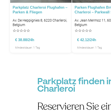
Parkplatz Charleroi Flughafen –
Parken Flughafen Br
Parken & Fliegen
Charleroi – Parkwall 
Av. De Heppignies 8, 6220 Charleroi,
Av. Jean Mermoz 11, 60
Belgium
Belgium
☆
☆
☆
☆
☆
☆
☆
☆
☆
☆
€ 38.88/24h
€ 42.12/24h
Mindestdauer: 1 Tag
Mindestdauer: 1 Tag
Parkplatz finden i
Charleroi
Reservieren Sie ei