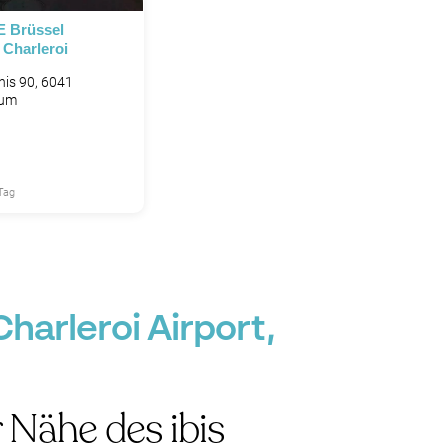
E Brüssel
 Charleroi
nis 90, 6041
ium
Tag
harleroi Airport,
r Nähe des ibis