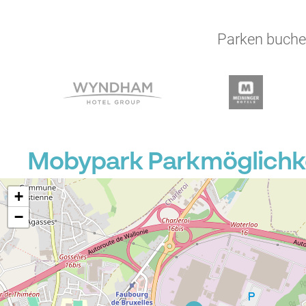
Parken buchen
Mobypark Parkmöglichkei
+
−