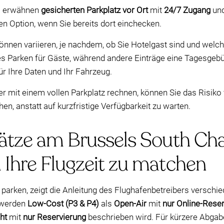
el erwähnen
gesicherten Parkplatz vor Ort
mit
24/7 Zugang
un
n Option, wenn Sie bereits dort einchecken.
 können variieren, je nachdem, ob Sie Hotelgast sind und welc
Parken für Gäste, während andere Einträge eine Tagesgebüh
r Ihre Daten und Ihr Fahrzeug.
r mit einem vollen Parkplatz rechnen, können Sie das Risiko 
en, anstatt auf kurzfristige Verfügbarkeit zu warten.
ätze am Brussels South Char
 Ihre Flugzeit zu matchen
parken, zeigt die Anleitung des Flughafenbetreibers verschie
l werden
Low-Cost (P3 & P4)
als
Open-Air
mit
nur Online-Rese
ht
mit
nur Reservierung
beschrieben wird. Für kürzere Abgab