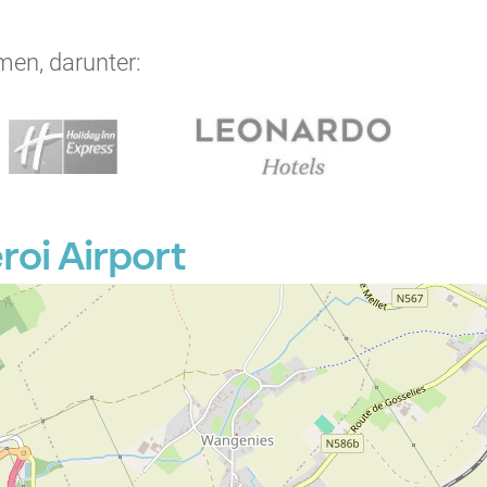
men, darunter:
roi Airport