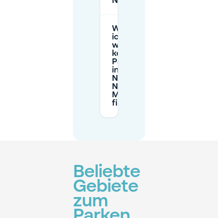
Nieuwe Markt?
Was soll
ich tun,
wenn ich
keinen
Parkplatz
in der
Nähe von
Nieuwe
Markt
finde?
Beliebte
Gebiete
zum
Parken