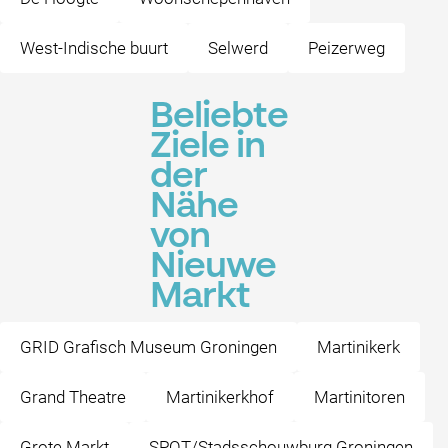
West-Indische buurt
Selwerd
Peizerweg
Beliebte
Ziele in
der
Nähe
von
Nieuwe
Markt
GRID Grafisch Museum Groningen
Martinikerk
Grand Theatre
Martinikerkhof
Martinitoren
Grote Markt
SPOT/Stadsschouwburg Groningen