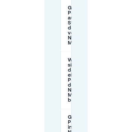
Gibt es
Parkplätze
auf der
Straße in
der Nähe
von
Nieuwe
Markt?
Wie kann ich
sicherstellen,
dass ich
einen
Parkplatz in
der Nähe von
Nieuwe
Markt
bekomme?
Gibt es kostenlose
Parkmöglichkeiten
in der Nähe von