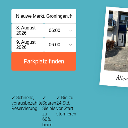
8. August
06:00
2026
9. August
06:00
2026
Parkplatz finden
Nieu
✓
Schnelle,
✓
✓
Bis zu
vorausbezahlte
Sparen
24 Std.
Reservierung
Sie bis
vor Start
zu
stornieren
60%
beim