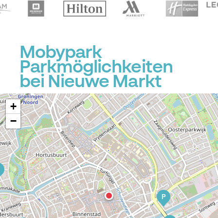
Mobypark
Parkmöglichkeiten
bei Nieuwe Markt
P
+
−
P