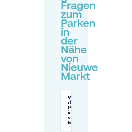
Fragen
zum
Parken
in
der
Nähe
von
Nieuwe
Markt
Wie hoch sind
die
Parkgebühren
in der Nähe
von Nieuwe
Markt?