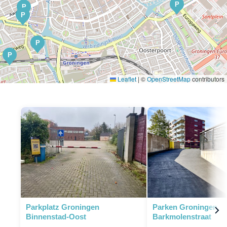
P
P
P
P
P
Leaflet
|
©
OpenStreetMap
contributors
P
Parkplatz Groningen
Parken Groningen
Binnenstad-Oost
Barkmolenstraat
P