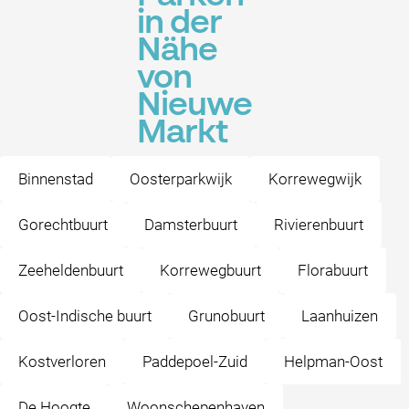
in der
Nähe
von
Nieuwe
Markt
Binnenstad
Oosterparkwijk
Korrewegwijk
Gorechtbuurt
Damsterbuurt
Rivierenbuurt
Zeeheldenbuurt
Korrewegbuurt
Florabuurt
Oost-Indische buurt
Grunobuurt
Laanhuizen
Kostverloren
Paddepoel-Zuid
Helpman-Oost
De Hoogte
Woonschepenhaven