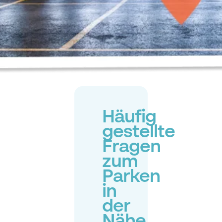
Häufig
gestellte
Fragen
zum
Parken
in
der
Nähe