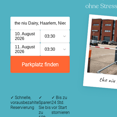
ohne Stress
10. August
03:30
2026
11. August
03:30
2026
Parkplatz finden
the niu
✓
Schnelle,
✓
✓
Bis zu
vorausbezahlte
Sparen
24 Std.
Reservierung
Sie bis
vor Start
zu
stornieren