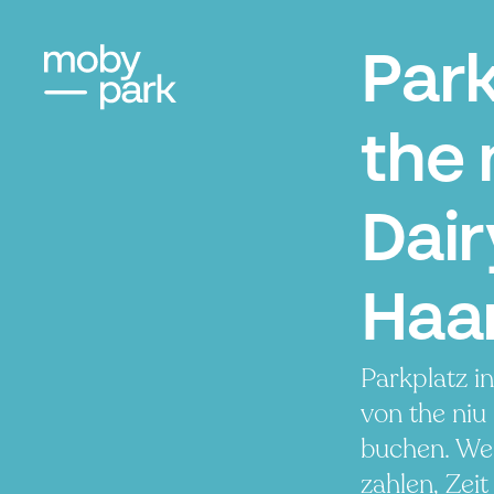
Par
the 
Dair
Haa
Parkplatz i
von the niu
buchen. We
zahlen, Zeit