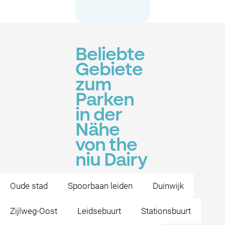
Beliebte
Gebiete
zum
Parken
in der
Nähe
von the
niu Dairy
Oude stad
Spoorbaan leiden
Duinwijk
Zijlweg-Oost
Leidsebuurt
Stationsbuurt