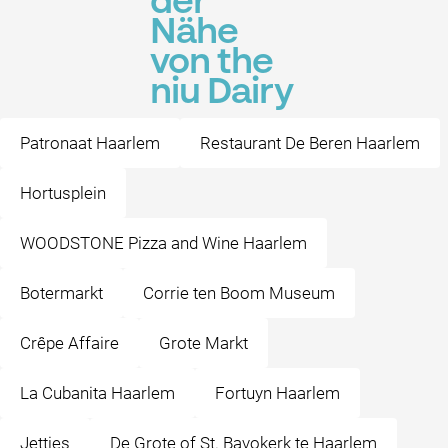
der
Nähe
von the
niu Dairy
Patronaat Haarlem
Restaurant De Beren Haarlem
Hortusplein
WOODSTONE Pizza and Wine Haarlem
Botermarkt
Corrie ten Boom Museum
Crêpe Affaire
Grote Markt
La Cubanita Haarlem
Fortuyn Haarlem
Jetties
De Grote of St. Bavokerk te Haarlem