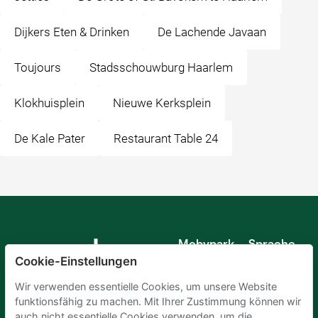
Dijkers Eten & Drinken
De Lachende Javaan
Toujours
Stadsschouwburg Haarlem
Klokhuisplein
Nieuwe Kerksplein
De Kale Pater
Restaurant Table 24
Mobypark
Sprache
B.V.
Cookie-Einstellungen
Deutsch
Englisch
Wir verwenden essentielle Cookies, um unsere Website
Spanisch
funktionsfähig zu machen. Mit Ihrer Zustimmung können wir
Französisch
auch nicht essentielle Cookies verwenden, um die