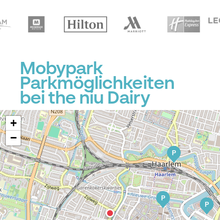
Mobypark
Parkmöglichkeiten
bei the niu Dairy
+
−
P
P
P