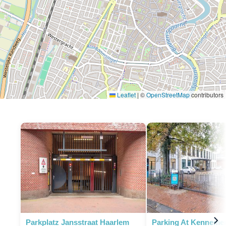
Leaflet
|
©
OpenStreetMap
contributors
P
Parkplatz Jansstraat Haarlem
Parking At Kennemer