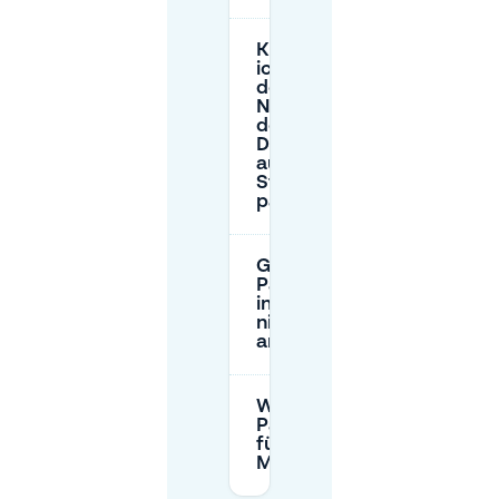
Kann
ich in
der
Nähe
des niu
Dairy
auf der
Straße
parken?
Gibt es kostenlose
Parkmöglichkeiten
in der Nähe des
niu Dairy (Park-
and-Ride)?
Wie funktioniert die
Parkplatzreservierung
für das niu Dairy mit
Mobypark?