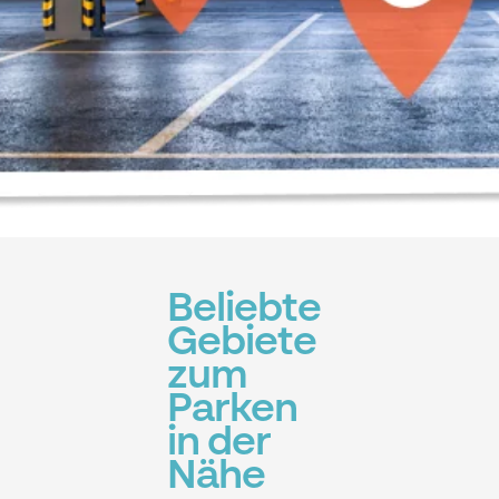
Beliebte
Gebiete
zum
Parken
in der
Nähe