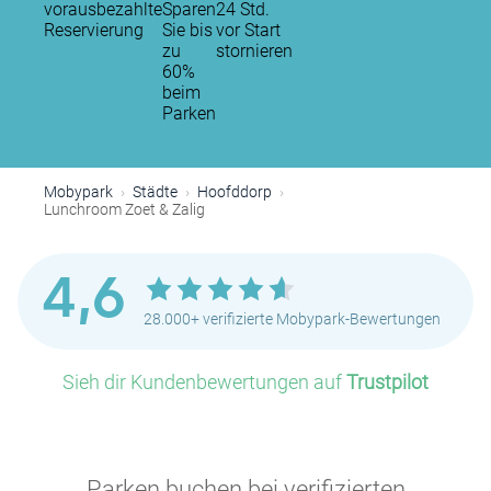
vorausbezahlte
Sparen
24 Std.
Reservierung
Sie bis
vor Start
zu
stornieren
60%
beim
Parken
Mobypark
Städte
Hoofddorp
Lunchroom Zoet & Zalig
4,6
28.000+ verifizierte Mobypark-Bewertungen
Sieh dir Kundenbewertungen auf
Trustpilot
Parken buchen bei verifizierten