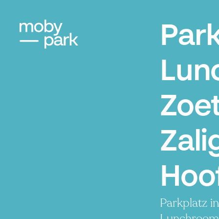
Par
Lun
Zoet
Zali
Hoo
Parkplatz i
Lunchroom 