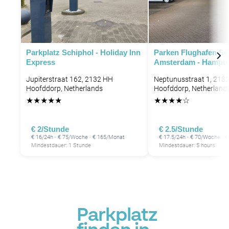
Parkplatz Schiphol - Holiday Inn
Parken Flughafen Sc
Express
Amsterdam - Hampto
Jupiterstraat 162, 2132 HH
Neptunusstraat 1, 213
Hoofddorp, Netherlands
Hoofddorp, Netherland
★
★
★
★
★
★
★
★
★
☆
€ 2/Stunde
€ 2.5/Stunde
€ 16/24h · € 75/Woche · € 165/Monat
€ 17.5/24h · € 70/Woche · 
Mindestdauer: 1 Stunde
Mindestdauer: 5 hours
Parkplatz