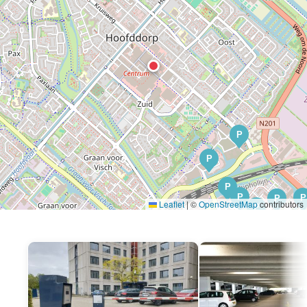
P
P
P
P
P
P
Leaflet
|
©
OpenStreetMap
contributors
P