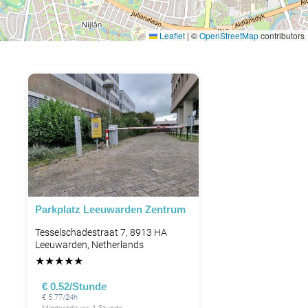
Leaflet
|
©
OpenStreetMap
contributors
Parkplatz Leeuwarden Zentrum
Tesselschadestraat 7, 8913 HA
Leeuwarden, Netherlands
★
★
★
★
★
€ 0.52/Stunde
€ 5.77/24h