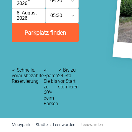
05:30
2026
8. August
05:30
2026
Parkplatz finden
✓
Schnelle,
✓
✓
Bis zu
vorausbezahlte
Sparen
24 Std.
Reservierung
Sie bis
vor Start
zu
stornieren
60%
beim
Parken
Mobypark
Städte
Leeuwarden
Leeuwarden