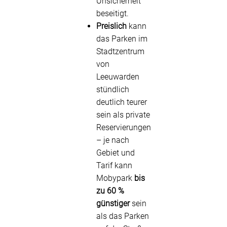
Unsicherheit
beseitigt.
Preislich
kann
das Parken im
Stadtzentrum
von
Leeuwarden
stündlich
deutlich teurer
sein als private
Reservierungen
– je nach
Gebiet und
Tarif kann
Mobypark
bis
zu 60 %
günstiger
sein
als das Parken