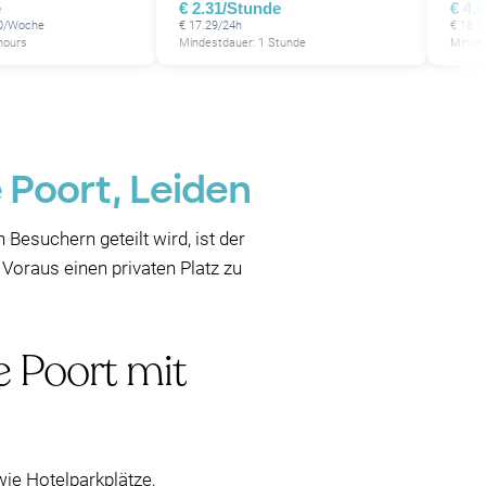
e
€ 2.31/Stunde
€ 4.
10/Woche
€ 17.29/24h
€ 18.3
hours
Mindestdauer: 1 Stunde
Mindes
 Poort, Leiden
esuchern geteilt wird, ist der
Voraus einen privaten Platz zu
e Poort mit
wie Hotelparkplätze,