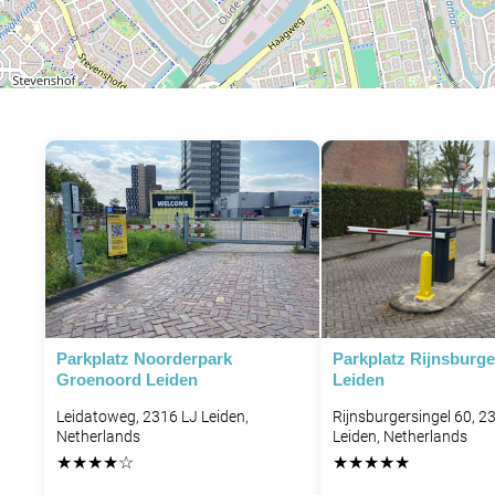
P
P
Parkplatz Noorderpark
Parkplatz Rijnsburge
Groenoord Leiden
Leiden
Leidatoweg, 2316 LJ Leiden,
Rijnsburgersingel 60, 2
Netherlands
Leiden, Netherlands
★
★
★
★
☆
★
★
★
★
★