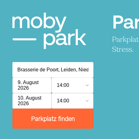
Par
Parkplat
Stress.
9. August
14:00
2026
10. August
14:00
2026
Parkplatz finden