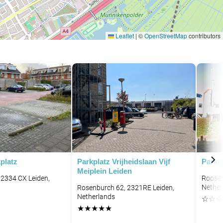
Leaflet
|
©
OpenStreetMap
contributors
platz
Parkplatz Vrijheidslaan Vijf
Parke
Meiplein Leiden
 2334 CX Leiden,
Roosev
Nether
Rosenburch 62, 2321RE Leiden,
Netherlands
☆
☆
☆
★
★
★
★
★