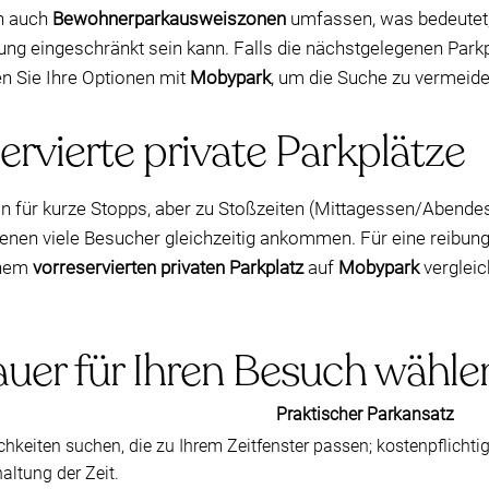
en auch
Bewohnerparkausweiszonen
umfassen, was bedeutet, 
 eingeschränkt sein kann. Falls die nächstgelegenen Parkplä
en Sie Ihre Optionen mit
Mobypark
, um die Suche zu vermeide
ervierte private Parkplätze
on für kurze Stopps, aber zu Stoßzeiten (Mittagessen/Abendes
denen viele Besucher gleichzeitig ankommen. Für eine reibun
inem
vorreservierten privaten Parkplatz
auf
Mobypark
vergleic
auer für Ihren Besuch wähle
Praktischer Parkansatz
hkeiten suchen, die zu Ihrem Zeitfenster passen; kostenpflichti
haltung der Zeit.