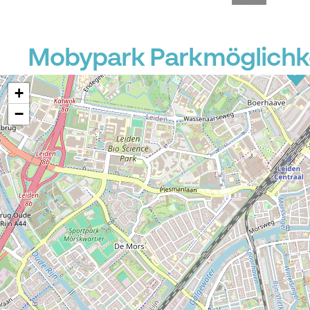
Mobypark Parkmöglichkei
P
+
−