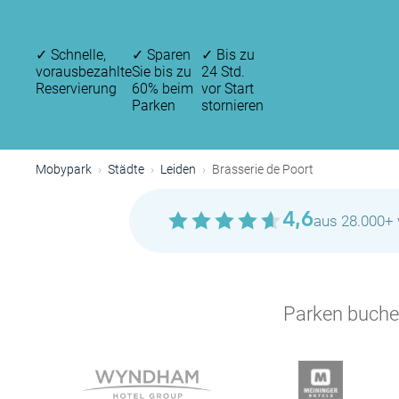
✓
Schnelle,
✓
Sparen
✓
Bis zu
vorausbezahlte
Sie bis zu
24 Std.
Reservierung
60% beim
vor Start
Parken
stornieren
Mobypark
Städte
Leiden
Brasserie de Poort
4,6
aus 28.000+ 
Parken buchen