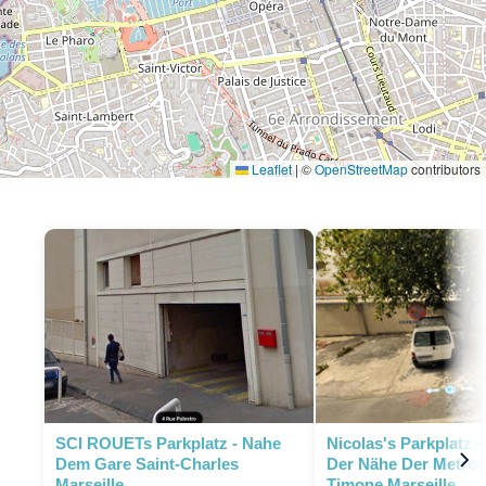
Leaflet
|
©
OpenStreetMap
contributors
P
SCI ROUETs Parkplatz - Nahe
Nicolas's Parkplatz -
Dem Gare Saint-Charles
Der Nähe Der Metros
Marseille
Timone Marseille