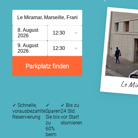
8. August
12:30
2026
9. August
12:30
2026
Parkplatz finden
Le Mi
✓
Schnelle,
✓
✓
Bis zu
vorausbezahlte
Sparen
24 Std.
Reservierung
Sie bis
vor Start
zu
stornieren
60%
beim