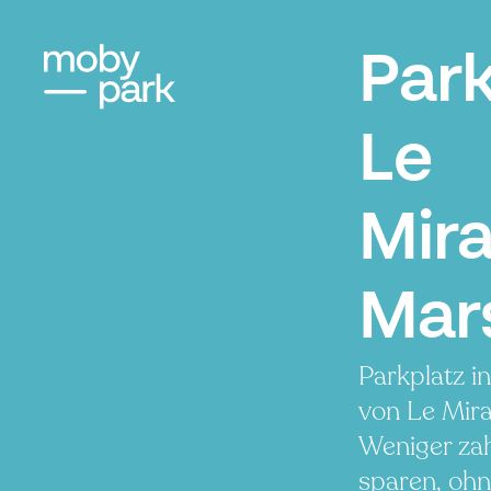
Par
Le
Mir
Mars
Parkplatz i
von Le Mir
Weniger zah
sparen, ohn