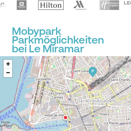
Mobypark
Parkmöglichkeiten
bei Le Miramar
+
P
−