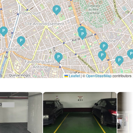
P
P
P
P
P
P
P
P
P
P
Leaflet
|
©
OpenStreetMap
contributors
P