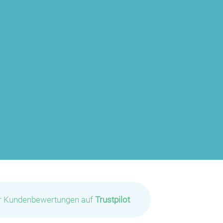
P
P
ir Kundenbewertungen auf
Trustpilot
P
P