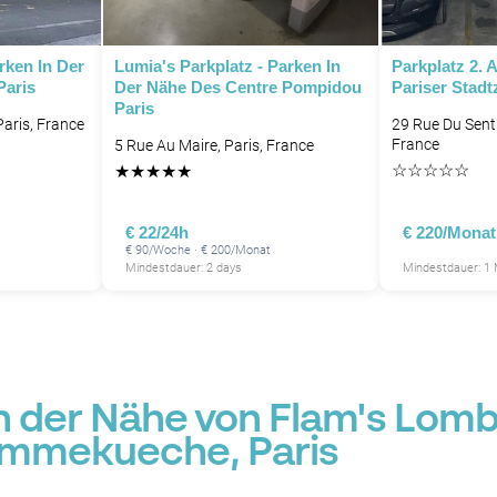
rken In Der
Lumia's Parkplatz - Parken In
Parkplatz 2. 
P
Paris
Der Nähe Des Centre Pompidou
Pariser Stad
P
Paris
P
aris, France
29 Rue Du Senti
France
5 Rue Au Maire, Paris, France
P
☆
☆
☆
☆
☆
★
★
★
★
★
€ 22/24h
€ 220/Monat
€ 90/Woche · € 200/Monat
P
Mindestdauer: 2 days
Mindestdauer: 1
in der Nähe von Flam's Lomb
ammekueche, Paris