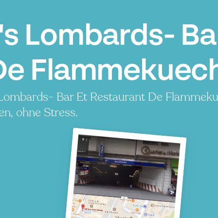
's Lombards- Ba
De Flammekuech
s Lombards- Bar Et Restaurant De Flammek
en, ohne Stress.