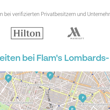
 bei verifizierten Privatbesitzern und Unterneh
P
P
ten bei Flam's Lombards- 
P
P
P
P
P
P