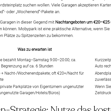
dsteinplatz suchen wollen. Viele Garagen akzeptieren Karten
nd“- oder „Wochenend“-Pakete an.
 Garagen in dieser Gegend mit
Nachtangeboten um €20–€25
n können. Mobypark ist eine praktische Alternative, wenn Si
en Plätze zu Spitzenzeiten zu bekommen.
Was zu erwarten ist
se bezahlt Montag–Samstag 9:00–20:00; ca.
Kurzzeit
t Begrenzung auf ca. 6 Stunden
Auto rec
 + Nacht-/Wochenendpakete; oft €20+/Nacht für
Abendpla
te
zuverläs
 private Parkplätze von Eigentümern ungenutzter
Wenn Sie
 ungenutzte Garagen/Hotels/Büros)
Zeitdruc
-Strategie: Nutze das koste