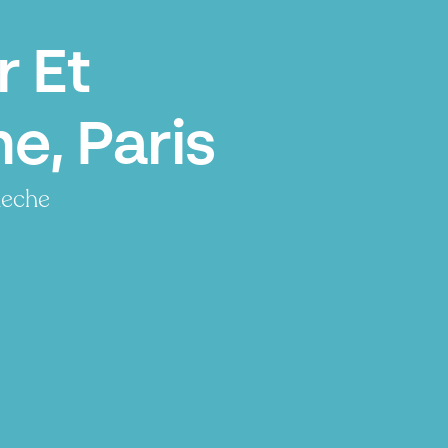
r Et
e, Paris
ueche