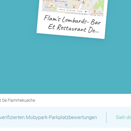
Flam's Lombards- Bar
Et Restaurant De
Flammekueche
nt De Flammekueche
|
verifizierten Mobypark-Parkplatzbewertungen
Sieh d
P
P
P
P
P