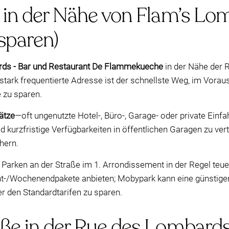
e in der Nähe von Flam’s Lo
 sparen)
ards - Bar und Restaurant De Flammekueche
in der Nähe der 
 stark frequentierte Adresse ist der schnellste Weg, im Voraus
 zu sparen.
ätze
—oft ungenutzte Hotel-, Büro-, Garage- oder private Einfa
nd kurzfristige Verfügbarkeiten in öffentlichen Garagen zu ve
hern.
s Parken an der Straße im 1. Arrondissement in der Regel teu
-/Wochenendpakete anbieten; Mobypark kann eine günstigere
 den Standardtarifen zu sparen.
ße in der Rue des Lombards: