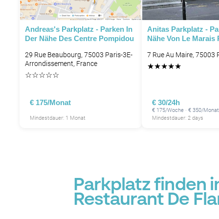
Andreas's Parkplatz - Parken In
Anitas Parkplatz - Pa
P
Der Nähe Des Centre Pompidou
Nähe Von Le Marais 
29 Rue Beaubourg, 75003 Paris-3E-
7 Rue Au Maire, 75003 P
Arrondissement, France
★
★
★
★
★
☆
☆
☆
☆
☆
P
€ 175/Monat
€ 30/24h
€ 175/Woche · € 350/Monat
Mindestdauer: 1 Monat
Mindestdauer: 2 days
Parkplatz finden 
Restaurant De Fl