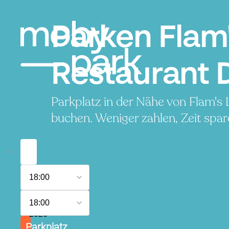
Parken Flam
Restaurant 
Parkplatz in der Nähe von Flam'
buchen. Weniger zahlen, Zeit spar
8.
18:00
August
2026
9.
18:00
August
2026
Parkplatz