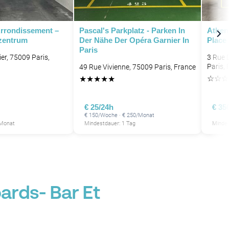
Arrondissement –
Pascal's Parkplatz - Parken In
Athena
tzentrum
Der Nähe Der Opéra Garnier In
Place
Paris
er, 75009 Paris,
3 Rue 
Paris,
49 Rue Vivienne, 75009 Paris, France
☆
☆
☆
★
★
★
★
★
€ 25/24h
€ 35
€ 150/Woche · € 250/Monat
 Monat
Mindestdauer: 1 Tag
Mindes
ards- Bar Et