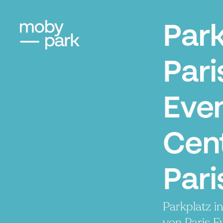
Par
Pari
Eve
Cent
Pari
Parkplatz i
von Paris E