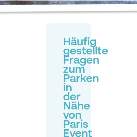
Häufig
gestellte
Fragen
zum
Parken
in
der
Nähe
von
Paris
Event