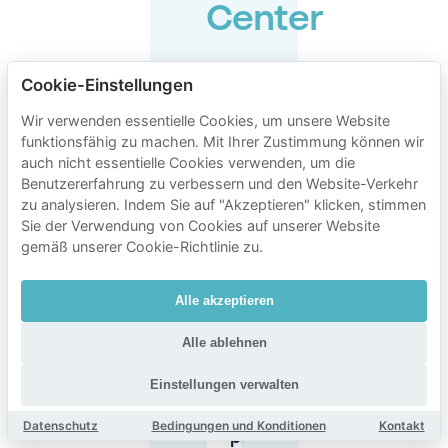
Center
Cookie-Einstellungen
Gibt es
Parkplätze
Wir verwenden essentielle Cookies, um unsere Website
vor Ort im
funktionsfähig zu machen. Mit Ihrer Zustimmung können wir
Paris
Event
auch nicht essentielle Cookies verwenden, um die
Center?
Benutzererfahrung zu verbessern und den Website-Verkehr
zu analysieren. Indem Sie auf "Akzeptieren" klicken, stimmen
Sie der Verwendung von Cookies auf unserer Website
Wo
gemäß unserer Cookie-Richtlinie zu.
kann
ich in
der
Alle akzeptieren
Nähe
des
Paris
Alle ablehnen
Event
Center
Einstellungen verwalten
(Porte
de la
Villette)
Datenschutz
Bedingungen und Konditionen
Kontakt
parken?