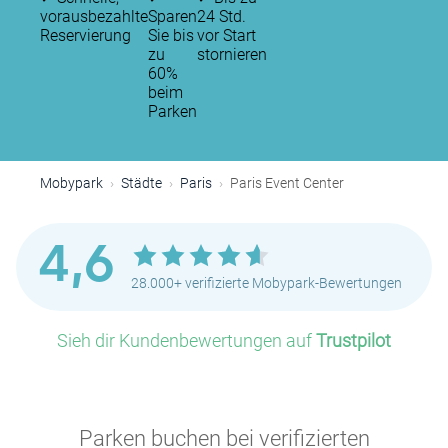
vorausbezahlte
Sparen
24 Std.
Reservierung
Sie bis
vor Start
zu
stornieren
60%
beim
Parken
Mobypark
Städte
Paris
Paris Event Center
4,6
28.000+ verifizierte Mobypark-Bewertungen
Sieh dir Kundenbewertungen auf
Trustpilot
Parken buchen bei verifizierten