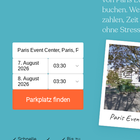
buchen. We
zahlen, Zeit
ohne Stress
7. August
03:30
2026
8. August
03:30
2026
Parkplatz finden
Paris Even
✓
Schnelle,
✓
✓
Bis zu