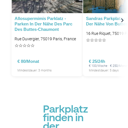
P
P
Allosupermimis Parklatz -
Sandras Parkplatz - 
Parken In Der Nähe Des Parc
Der Nähe Von Butte
Des Buttes-Chaumont
16 Rue Riquet, 75019 Pa
P
Rue Duvergier, 75019 Paris, France
☆
☆
☆
☆
☆
P
P
P
☆
☆
☆
☆
☆
P
P
€ 80/Monat
€ 25/24h
€ 100/Woche · € 250/Monat
Mindestdauer: 3 months
Mindestdauer: 5 days
P
P
P
Parkplatz
finden in
der