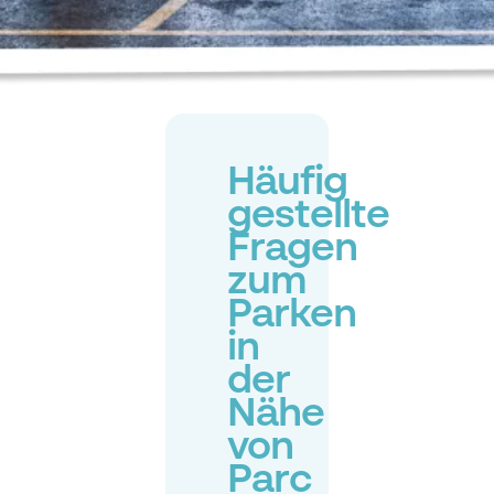
Häufig
gestellte
Fragen
zum
Parken
in
der
Nähe
von
Parc