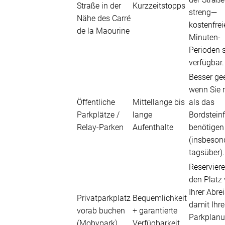
Straße in der
Kurzzeitstopps
streng—
Nähe des Carré
kostenfrei
de la Maourine
Minuten-
Perioden 
verfügbar.
Besser gee
wenn Sie 
Öffentliche
Mittellange bis
als das
Parkplätze /
lange
Bordsteinf
Relay-Parken
Aufenthalte
benötigen
(insbeson
tagsüber).
Reserviere
den Platz 
Ihrer Abrei
Privatparkplatz
Bequemlichkeit
damit Ihre
vorab buchen
+ garantierte
Parkplan
(Mobypark)
Verfügbarkeit