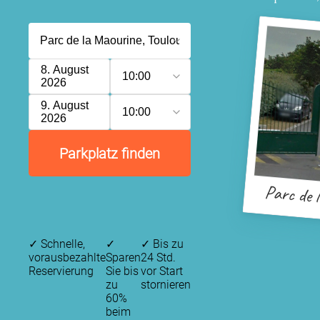
8. August
10:00
2026
9. August
10:00
2026
Parkplatz finden
Parc de 
✓
Schnelle,
✓
✓
Bis zu
vorausbezahlte
Sparen
24 Std.
Reservierung
Sie bis
vor Start
zu
stornieren
60%
beim