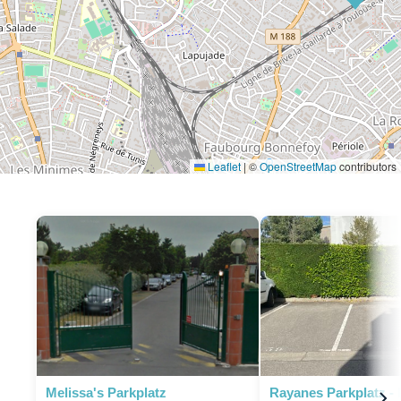
Leaflet
|
©
OpenStreetMap
contributors
P
Melissa's Parkplatz
Rayanes Parkplatz - 