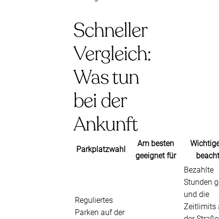
Schneller
Vergleich:
Was tun
bei der
Ankunft
Am besten
Wichtig
Parkplatzwahl
geeignet für
beach
Bezahlte
Stunden g
und die
Reguliertes
Zeitlimits
Parken auf der
der Straße