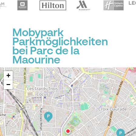
Mobypark
Parkmöglichkeiten
bei Parc de la
Maourine
+
−
P
P