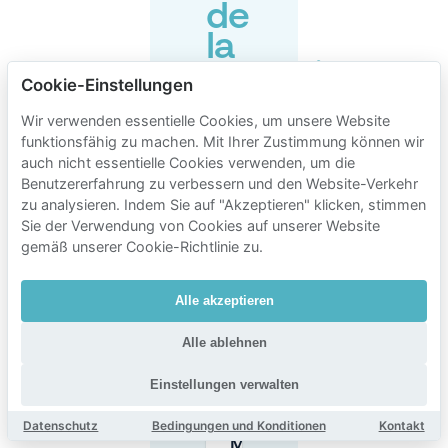
de
la
Maourine
Cookie-Einstellungen
Wir verwenden essentielle Cookies, um unsere Website
funktionsfähig zu machen. Mit Ihrer Zustimmung können wir
Ist das Parken
auch nicht essentielle Cookies verwenden, um die
am
Straßenrand in
Benutzererfahrung zu verbessern und den Website-Verkehr
der Nähe des
zu analysieren. Indem Sie auf "Akzeptieren" klicken, stimmen
Parc de la
Sie der Verwendung von Cookies auf unserer Website
Maourine
gemäß unserer Cookie-Richtlinie zu.
(Carré de la
Maourine)
kostenpflichtig?
Alle akzeptieren
Wie lange
Alle ablehnen
darf ich am
Straßenrand
Einstellungen verwalten
in der Nähe
des Carré
Datenschutz
Bedingungen und Konditionen
Kontakt
de la
Maourine