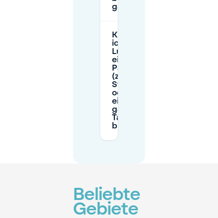
garantieren?
Kann
ich für
Luigia
eine
Parkzeit
(z.B. 2
Stunden
oder
einen
ganzen
Tag)
buchen?
Beliebte
Gebiete