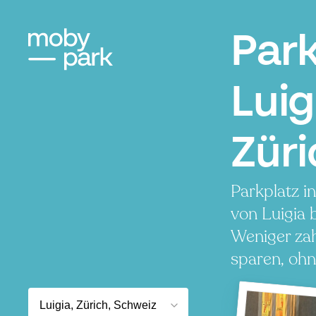
Par
Luig
Züri
Parkplatz i
von Luigia 
Weniger zah
sparen, ohn