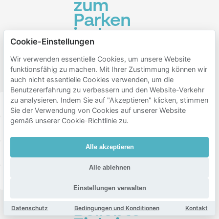
zum
Parken
in der
Cookie-Einstellungen
Nähe
Wir verwenden essentielle Cookies, um unsere Website
von
funktionsfähig zu machen. Mit Ihrer Zustimmung können wir
Luigia
auch nicht essentielle Cookies verwenden, um die
Benutzererfahrung zu verbessern und den Website-Verkehr
zu analysieren. Indem Sie auf "Akzeptieren" klicken, stimmen
Aussersihl
Industriequartier
District 12
Sie der Verwendung von Cookies auf unserer Website
gemäß unserer Cookie-Richtlinie zu.
Werd
Escher Wyss
Oerlikon
Alle akzeptieren
Schwamendingen Mitte
Hirzenbach
Saatlen
Alle ablehnen
Seebach
Affoltern
Einstellungen verwalten
Beliebte
Datenschutz
Bedingungen und Konditionen
Kontakt