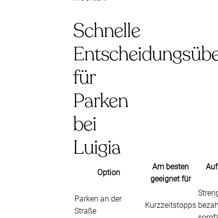
Schnelle
Entscheidungsübe
für
Parken
bei
Luigia
Am besten
Auf
Option
geeignet für
Stren
Parken an der
Kurzzeitstopps
bezah
Straße
sorgfä