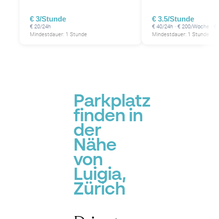
€ 3/Stunde
€ 3.5/Stunde
€ 20/24h
€ 40/24h · € 200/Woche · €
Mindestdauer: 1 Stunde
Mindestdauer: 1 Stunde
Parkplatz
finden in
der
Nähe
von
Luigia,
Zürich