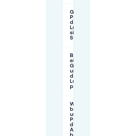
Gibt es
Parkgaragen in
der Nähe von
Luigia, und sind
sie besser als
Straßenparken?
Brauche ich
eine
Genehmigung,
um in Zürich in
der Nähe von
Luigia zu
parken?
Was ist der
beste Weg,
um das
Parken für
die
Abendzeit
bei Luigia zu