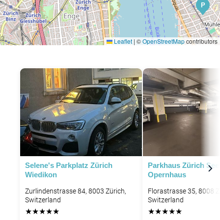
P
Leaflet
|
©
OpenStreetMap
contributors
Selene's Parkplatz Zürich
Parkhaus Zürich See
Wiedikon
Opernhaus
Zurlindenstrasse 84, 8003 Zürich,
Florastrasse 35, 8008 Z
Switzerland
Switzerland
★
★
★
★
★
★
★
★
★
★