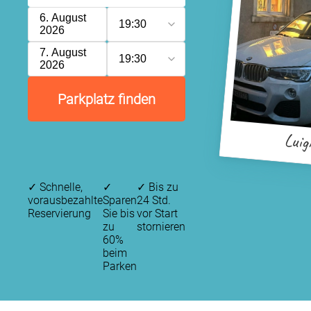
6. August
19:30
2026
7. August
19:30
2026
Parkplatz finden
Luig
✓
Schnelle,
✓
✓
Bis zu
vorausbezahlte
Sparen
24 Std.
Reservierung
Sie bis
vor Start
zu
stornieren
60%
beim
Parken