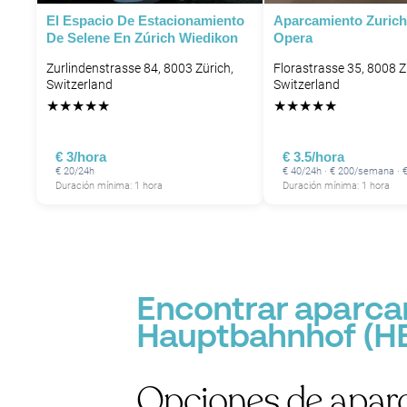
El Espacio De Estacionamiento
Aparcamiento Zurich
De Selene En Zúrich Wiedikon
Opera
Zurlindenstrasse 84, 8003 Zürich,
Florastrasse 35, 8008 Z
Switzerland
Switzerland
★
★
★
★
★
★
★
★
★
★
€ 3/hora
€ 3.5/hora
€ 20/24h
€ 40/24h · € 200/semana ·
Duración mínima: 1 hora
Duración mínima: 1 hora
Encontrar aparcam
Hauptbahnhof (HB
Opciones de apar