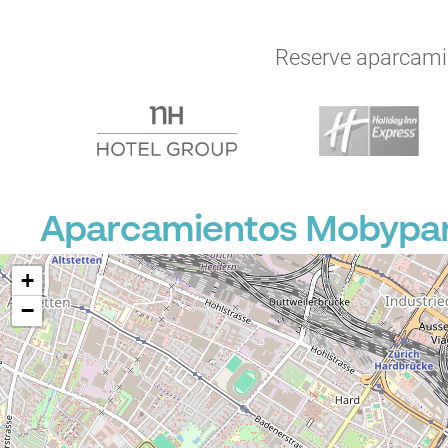
Reserve aparcamien
Aparcamientos Mobypark
+
−