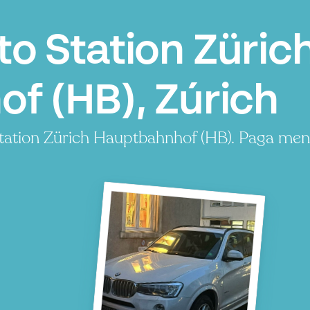
o Station Züric
f (HB), Zúrich
tation Zürich Hauptbahnhof (HB). Paga men