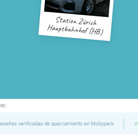
Station Zürich
Hauptbahnhof (HB)
HB)
P
|
reseñas verificadas de aparcamiento en Mobypark
V