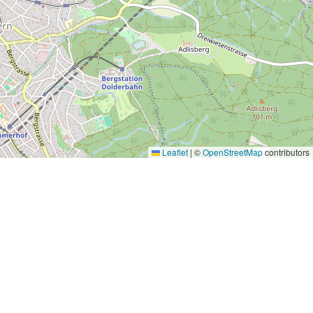
Leaflet
|
©
OpenStreetMap
contributors