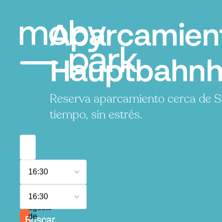
Aparcamient
Hauptbahnho
Reserva aparcamiento cerca de S
tiempo, sin estrés.
6
16:30
de
agosto
7
de
16:30
de
2026
agosto
de
Buscar