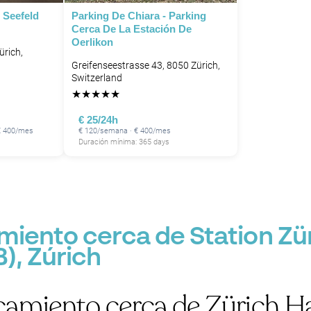
 Seefeld
Parking De Chiara - Parking
Cerca De La Estación De
Oerlikon
ürich,
Greifenseestrasse 43, 8050 Zürich,
Switzerland
★
★
★
★
★
€ 25/24h
 € 400/mes
€ 120/semana · € 400/mes
Duración mínima: 365 days
iento cerca de Station Zü
), Zúrich
camiento cerca de Zürich H