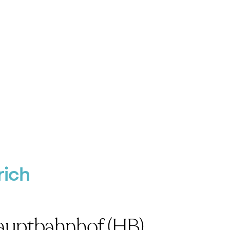
rich
auptbahnhof (HB)