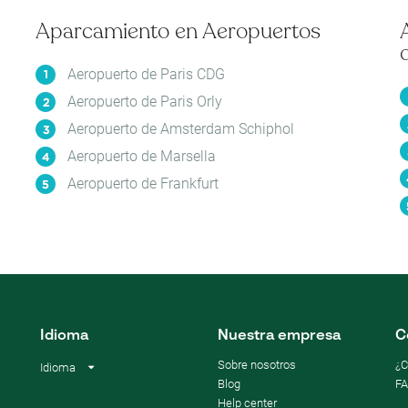
Aparcamiento en Aeropuertos
Aeropuerto de Paris CDG
Aeropuerto de Paris Orly
Aeropuerto de Amsterdam Schiphol
Aeropuerto de Marsella
Aeropuerto de Frankfurt
Idioma
Nuestra empresa
C
Sobre nosotros
¿C
Idioma
Blog
F
Help center