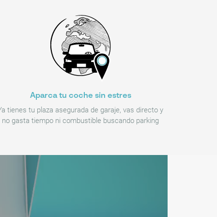
Aparca tu coche sin estres
Ya tienes tu plaza asegurada de garaje, vas directo y
no gasta tiempo ni combustible buscando parking