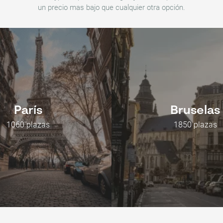
un precio mas bajo que cualquier otra opción.
París
Bruselas
1060 plazas
1850 plazas