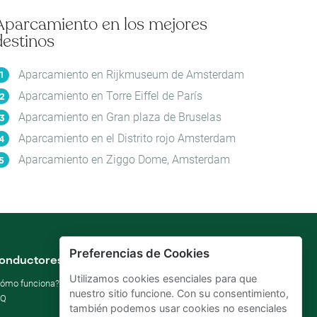
Aparcamiento en los mejores
destinos
Aparcamiento en Rijkmuseum de Amsterdam
Aparcamiento en Torre Eiffel de París
Aparcamiento en Gran plaza de Bruselas
Aparcamiento en el Distrito rojo Amsterdam
Aparcamiento en Ziggo Dome, Amsterdam
Preferencias de Cookies
onductores
Dueños de garajes
Utilizamos cookies esenciales para que
ómo funciona?
Alquilar mi parking
nuestro sitio funcione. Con su consentimiento,
AQ
Por negocios
también podemos usar cookies no esenciales
Mejore sus ODS