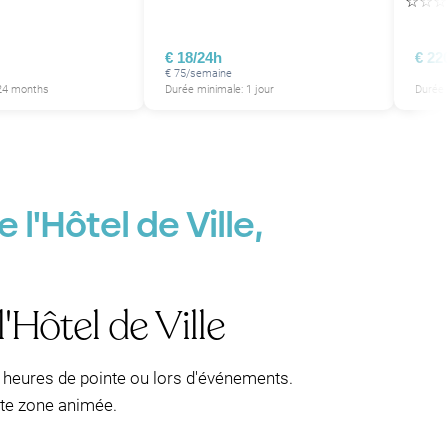
☆
☆
☆
€ 18/24h
€ 22
€ 75/semaine
 24 months
Durée minimale: 1 jour
Durée 
l'Hôtel de Ville,
'Hôtel de Ville
es heures de pointe ou lors d'événements.
tte zone animée.