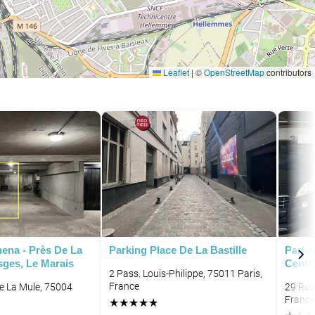
Leaflet
|
©
OpenStreetMap
contributors
hena - Près De La
Parking Place De La Bastille
Parki
sges, Le Marais
Centre
2 Pass. Louis-Philippe, 75011 Paris,
France
e La Mule, 75004
29 Rue
France
★
★
★
★
★