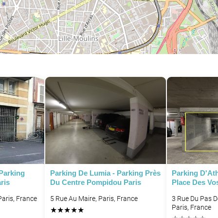
 Parking
Parking De Lumia - Parking Près
Parking D'At
ris
Du Centre Pompidou Paris
Place Des Vo
aris, France
5 Rue Au Maire, Paris, France
3 Rue Du Pas D
Paris, France
★
★
★
★
★