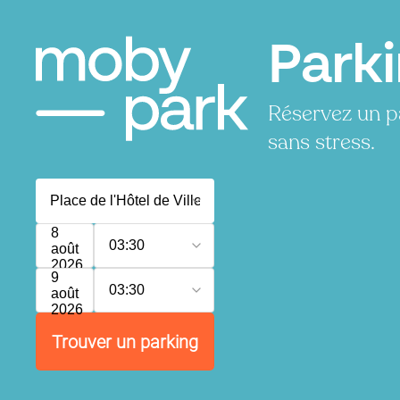
Parki
Réservez un pa
sans stress.
8
03:30
août
2026
9
03:30
août
2026
Trouver un parking