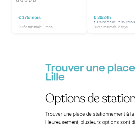
☆
☆
☆
☆
☆
€ 175/mois
€ 30/24h
€ 175/semaine · € 350/mois
Durée minimale: 1 mois
Durée minimale: 2 days
Trouver une place 
Lille
Options de station
Trouver une place de stationnement à la P
Heureusement, plusieurs options sont di