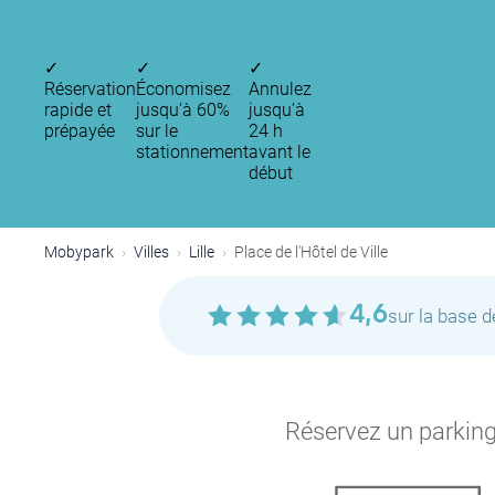
✓
✓
✓
Réservation
Économisez
Annulez
rapide et
jusqu'à 60%
jusqu’à
prépayée
sur le
24 h
stationnement
avant le
début
Mobypark
Villes
Lille
Place de l'Hôtel de Ville
4,6
sur la base 
Réservez un parking 