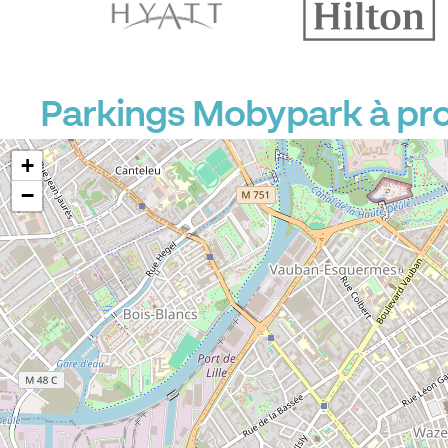
Parkings Mobypark à prox
+
−