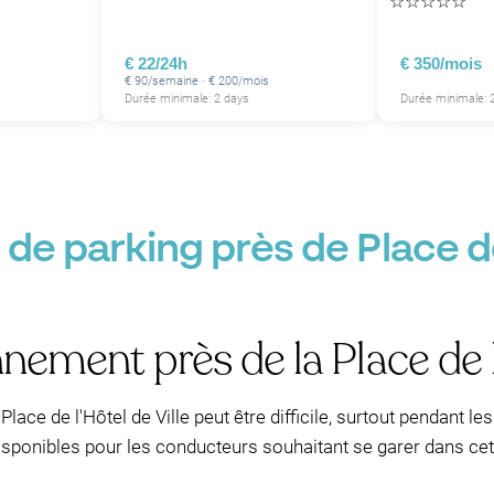
☆
☆
☆
☆
☆
€ 22/24h
€ 350/mois
€ 90/semaine · € 200/mois
Durée minimale: 2 days
Durée minimale:
de parking près de Place de 
nement près de la Place de l
lace de l'Hôtel de Ville peut être difficile, surtout pendant l
sponibles pour les conducteurs souhaitant se garer dans ce