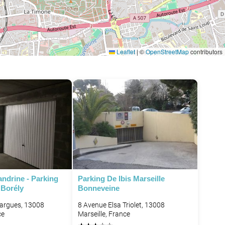
Leaflet
|
©
OpenStreetMap
contributors
ndrine - Parking
Parking De Ibis Marseille
 Borély
Bonneveine
argues, 13008
8 Avenue Elsa Triolet, 13008
ce
Marseille, France