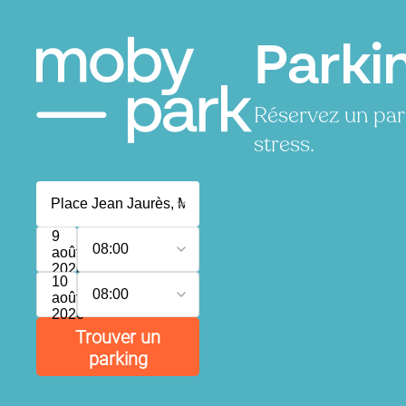
Parki
Réservez un par
stress.
9
08:00
août
2026
10
08:00
août
2026
Trouver un
parking