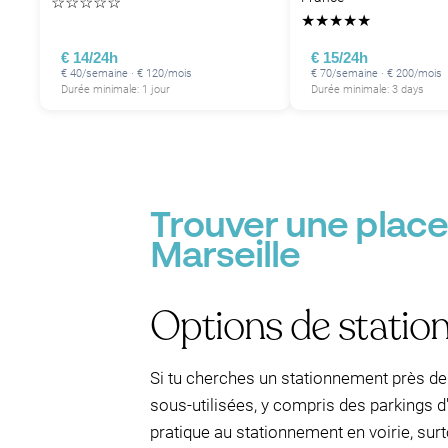
☆
☆
☆
☆
☆
★
★
★
★
★
€ 14/24h
€ 15/24h
€ 40/semaine · € 120/mois
€ 70/semaine · € 200/mois
Durée minimale: 1 jour
Durée minimale: 3 days
Trouver une place
Marseille
Options de statio
Si tu cherches un stationnement près de
sous-utilisées, y compris des parkings d
pratique au stationnement en voirie, sur