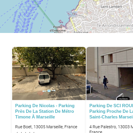
Parking De Nicolas - Parking
Parking De SCI ROU
Près De La Station De Métro
Parking Proche De L
Timone À Marseille
Saint-Charles Marsei
Rue Boet, 13005 Marseille, France
4 Rue Palestro, 13003 M
France