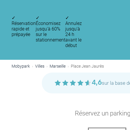
✓
✓
✓
Réservation
Économisez
Annulez
rapide et
jusqu'à 60%
jusqu’à
prépayée
sur le
24 h
stationnement
avant le
début
Mobypark
Villes
Marseille
Place Jean Jaurès
4,6
sur la base 
Réservez un parking 