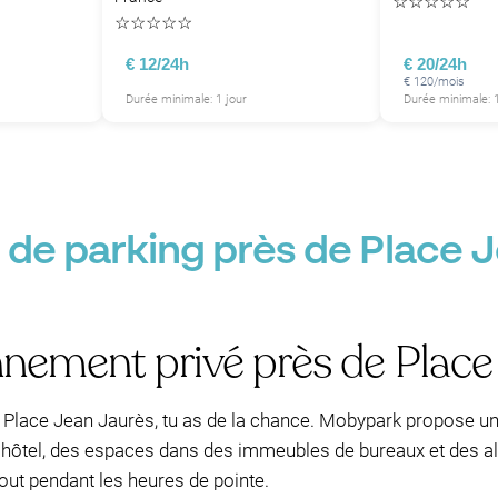
☆
☆
☆
☆
☆
☆
☆
☆
☆
☆
€ 12/24h
€ 20/24h
€ 120/mois
Durée minimale: 1 jour
Durée minimale: 1
P
 de parking près de Place 
nnement privé près de Place
 Place Jean Jaurès, tu as de la chance. Mobypark propose un
'hôtel, des espaces dans des immeubles de bureaux et des all
tout pendant les heures de pointe.