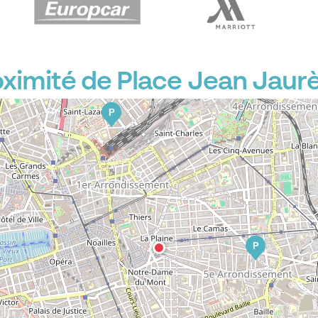
ximité de Place Jean Jaur
P
P