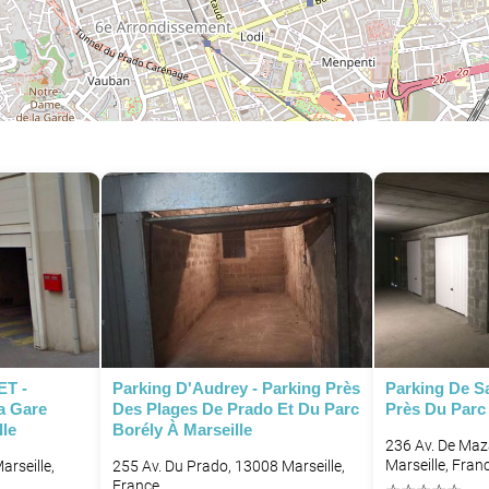
P
ET -
Parking D'Audrey - Parking Près
Parking De Sa
a Gare
Des Plages De Prado Et Du Parc
Près Du Parc
P
lle
Borély À Marseille
236 Av. De Maz
Marseille, Fran
arseille,
255 Av. Du Prado, 13008 Marseille,
France