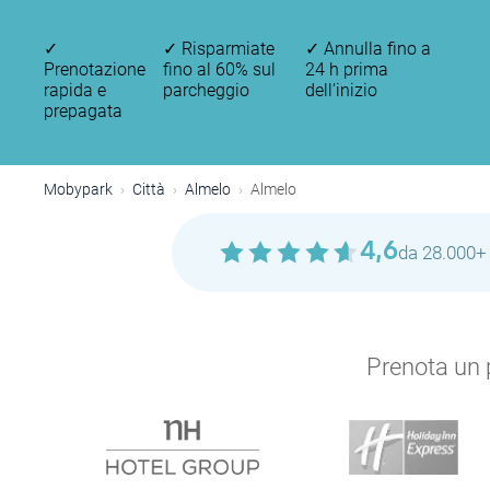
✓
✓
Risparmiate
✓
Annulla fino a
Prenotazione
fino al 60% sul
24 h prima
rapida e
parcheggio
dell’inizio
prepagata
Mobypark
Città
Almelo
Almelo
4,6
da 28.000+ 
Prenota un p