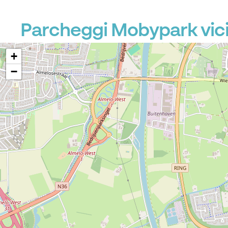
Parcheggi Mobypark vic
+
−