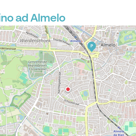
ino ad Almelo
P