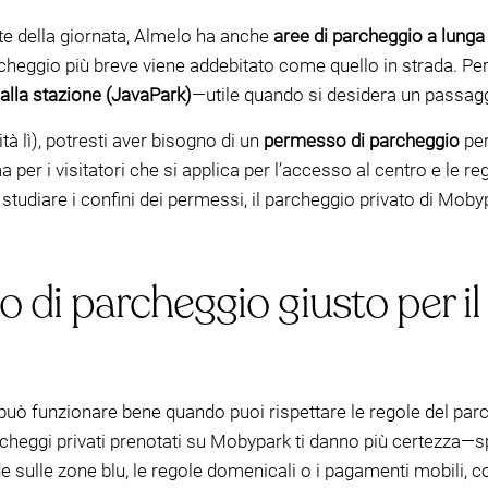
te della giornata, Almelo ha anche
aree di parcheggio a lunga
archeggio più breve viene addebitato come quello in strada. Pe
alla stazione (JavaPark)
—utile quando si desidera un passagg
vità lì), potresti aver bisogno di un
permesso di parcheggio
per
ma per i visitatori che si applica per l’accesso al centro e le r
studiare i confini dei permessi, il parcheggio privato di Moby
ipo di parcheggio giusto per i
a può funzionare bene quando puoi rispettare le regole del p
archeggi privati prenotati su Mobypark ti danno più certezza—s
de sulle zone blu, le regole domenicali o i pagamenti mobili, c