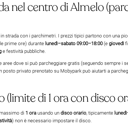
a nel centro di Almelo (parc
 in strada con i parchimetri. I prezzi tipici partono con una p
le prime ore) durante
lunedì–sabato
09:00–18:00
(e
giovedì
f
g
e festività pubbliche.
e aree dove si può parcheggiare gratis (seguendo sempre i seg
 un posto privato prenotato su Mobypark può aiutarti a parch
(limite di 1 ora con disco or
n massimo di
1 ora
usando un
disco orario
, tipicamente
luned
stività
) non è necessario impostare il disco.