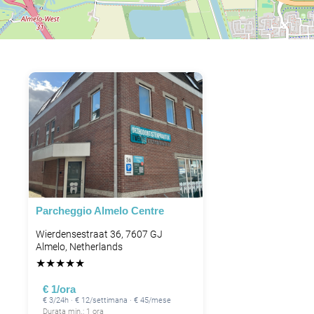
Parcheggio Almelo Centre
Wierdensestraat 36, 7607 GJ
Almelo, Netherlands
★
★
★
★
★
€ 1/ora
€ 3/24h · € 12/settimana · € 45/mese
Durata min.: 1 ora