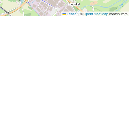
Leaflet
|
©
OpenStreetMap
contributors