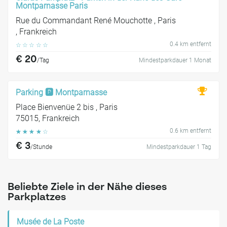
Montparnasse Paris
Rue du Commandant René Mouchotte , Paris
, Frankreich
0.4 km entfernt
☆
☆
☆
☆
☆
€ 20
/Tag
Mindestparkdauer 1 Monat
Parking 🅿️ Montparnasse
Place Bienvenüe 2 bis , Paris
75015, Frankreich
0.6 km entfernt
☆
☆
☆
☆
☆
€ 3
/Stunde
Mindestparkdauer 1 Tag
Beliebte Ziele in der Nähe dieses
Parkplatzes
Musée de La Poste