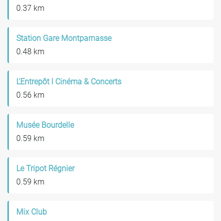
0.37 km
Station Gare Montparnasse
0.48 km
L'Entrepôt l Cinéma & Concerts
0.56 km
Musée Bourdelle
0.59 km
Le Tripot Régnier
0.59 km
Mix Club