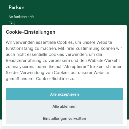
Parken
So funktioniert's
FAQ
Cookie-Einstellungen
Vermieten
Wir verwenden essentielle Cookies, um unsere Website
Parkplatz vermieten
funktionsfähig zu machen. Mit Ihrer Zustimmung können wir
Für Unternehmen
auch nicht essentielle Cookies verwenden, um die
Verbessern Sie Ihre SDGs
Benutzererfahrung zu verbessern und den Website-Verkehr
Business-Blog
zu analysieren. Indem Sie auf "Akzeptieren" klicken, stimmen
Sie der Verwendung von Cookies auf unserer Website
gemäß unserer Cookie-Richtlinie zu.
Parkplaetze Amsterdam
Parkeren Brussel
Parkplaetze Paris
Parkplaetze Den Haag
Parken Flughafen Zuerich
Parken flughafen amsterdam
Alle akzeptieren
Alle ablehnen
Einstellungen verwalten
Buchen