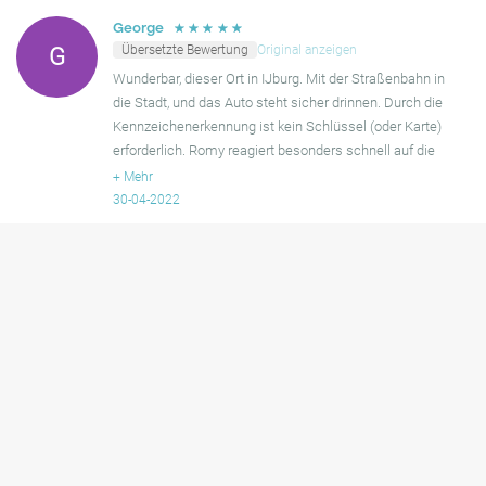
☆
☆
☆
☆
☆
George
Übersetzte Bewertung
Original anzeigen
G
Wunderbar, dieser Ort in IJburg. Mit der Straßenbahn in
die Stadt, und das Auto steht sicher drinnen. Durch die
Kennzeichenerkennung ist kein Schlüssel (oder Karte)
erforderlich. Romy reagiert besonders schnell auf die
Mietanfrage, wir konnten sehr schnell bei ihr unter
+
Mehr
30-04-2022