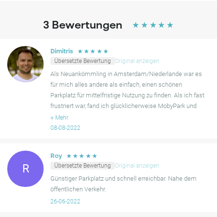
3
Bewertungen
☆
☆
☆
☆
☆
☆
☆
☆
☆
☆
Dimitris
Übersetzte Bewertung
Original anzeigen
Als Neuankömmling in Amsterdam/Niederlande war es
für mich alles andere als einfach, einen schönen
Parkplatz für mittelfristige Nutzung zu finden. Als ich fast
frustriert war, fand ich glücklicherweise MobyPark und
Romys Parkplatz. Romy war super freundlich, hilfsbereit
+
Mehr
08-08-2022
☆
☆
☆
☆
☆
Roy
Übersetzte Bewertung
Original anzeigen
R
Günstiger Parkplatz und schnell erreichbar. Nahe dem
öffentlichen Verkehr.
26-06-2022