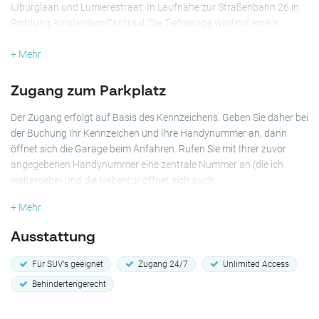
IJburglaan und Lumierestraat. In Laufnähe zur Straßenbahn 26 in
Richtung Amsterdam Centraal. Die Tiefgarage wird mit einem
elektrischen Garagentor abgeschlossen.
+ Mehr
Mit dem Auto sind Sie über verschiedene Ausfallstraßen schnell auf
dem Ringweg A10, A1, A2, A9 und dem Flughafen Schiphol. Wenn
Zugang zum Parkplatz
Sie weiter mit den öffentlichen Verkehrsmitteln fahren möchten,
sind Sie mit der Straßenbahnlinie 26 in weniger als 15 Minuten am
Der Zugang erfolgt auf Basis des Kennzeichens. Geben Sie daher bei
Hauptbahnhof.
der Buchung Ihr Kennzeichen und Ihre Handynummer an, dann
öffnet sich die Garage beim Anfahren. Rufen Sie mit Ihrer zuvor
angegebenen Handynummer eine zentrale Nummer an (die ich
weitergebe) und die Nebentür öffnet sich auch.
+ Mehr
Ausstattung
Für SUV's geeignet
Zugang 24/7
Unlimited Access
Behindertengerecht