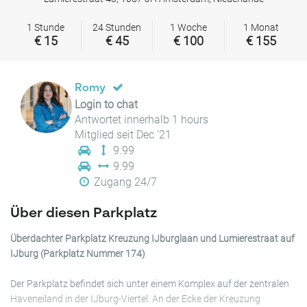
1 Stunde
24 Stunden
1 Woche
1 Monat
€ 15
€ 45
€ 100
€ 155
Romy
Login to chat
Antwortet innerhalb 1 hours
Mitglied seit Dec '21
9.99
9.99
Zugang 24/7
Über diesen Parkplatz
Überdachter Parkplatz Kreuzung IJburglaan und Lumierestraat auf
IJburg (Parkplatz Nummer 174)
Der Parkplatz befindet sich unter einem Komplex auf der zentralen
Haveneiland in der IJburg-Viertel. An der Ecke der Kreuzung