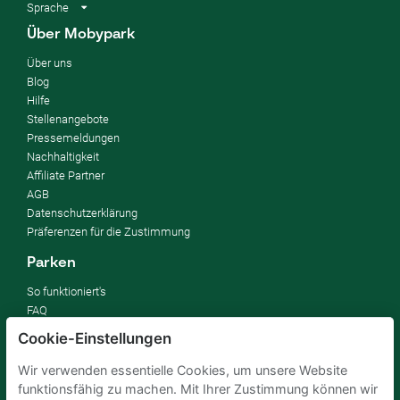
Sprache
Über Mobypark
Über uns
Blog
Hilfe
Stellenangebote
Pressemeldungen
Nachhaltigkeit
Affiliate Partner
AGB
Datenschutzerklärung
Präferenzen für die Zustimmung
Parken
So funktioniert's
FAQ
Cookie-Einstellungen
Vermieten
Wir verwenden essentielle Cookies, um unsere Website
Parkplatz vermieten
funktionsfähig zu machen. Mit Ihrer Zustimmung können wir
Für Unternehmen