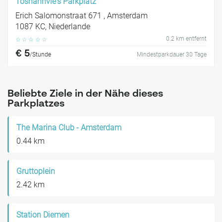
Toshahnvie's Parkplatz
Erich Salomonstraat 671 , Amsterdam
1087 KC, Niederlande
0.2 km entfernt
☆
☆
☆
☆
☆
€ 5
/Stunde
Mindestparkdauer 30 Tage
Beliebte Ziele in der Nähe dieses
Parkplatzes
The Marina Club - Amsterdam
0.44 km
Gruttoplein
2.42 km
Station Diemen