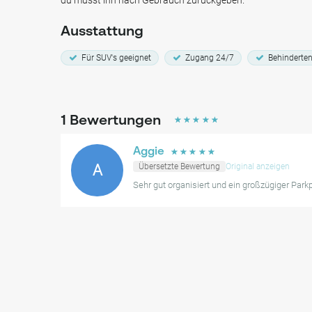
du musst ihn nach Gebrauch zurückgeben.
Ausstattung
Für SUV's geeignet
Zugang 24/7
Behinderten
1
Bewertungen
☆
☆
☆
☆
☆
Aggie
☆
☆
☆
☆
☆
A
Übersetzte Bewertung
Original anzeigen
Sehr gut organisiert und ein großzügiger Park