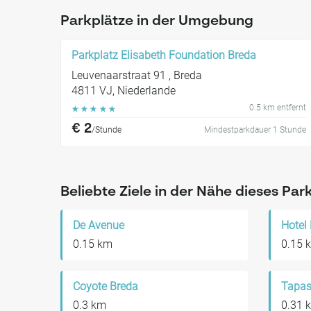
Parkplätze in der Umgebung
Parkplatz Elisabeth Foundation Breda
Leuvenaarstraat 91 , Breda
4811 VJ, Niederlande
0.5 km entfernt
☆
☆
☆
☆
☆
€ 2
/Stunde
Mindestparkdauer 1 Stunde
Beliebte Ziele in der Nähe dieses Par
De Avenue
0.15 km
0.15 
Coyote Breda
Tapas
0.3 km
0.31 