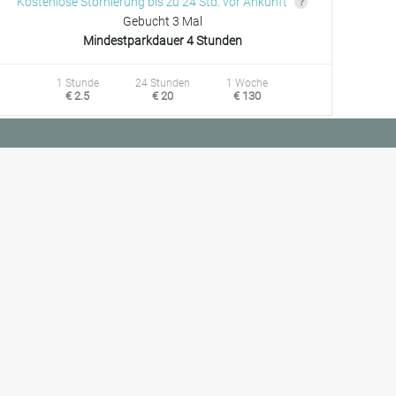
Kostenlose Stornierung bis zu 24 Std. vor Ankunft
Gebucht 3 Mal
Mindestparkdauer 4 Stunden
1 Stunde
24 Stunden
1 Woche
€ 2.5
€ 20
€ 130