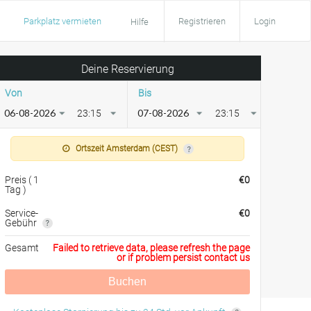
Parkplatz vermieten
Registrieren
Login
Hilfe
Deine Reservierung
Von
Bis
23:15
23:15
Ortszeit Amsterdam (CEST)
Preis
(
1
€
0
Tag
)
Service-
€
0
Gebühr
Gesamt
Failed to retrieve data, please refresh the page
or if problem persist contact us
Buchen