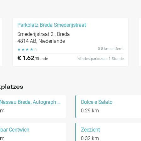
Parkplatz Breda Smederijstraat
Smederijstraat 2 , Breda
4814 AB, Niederlande
0.8 km entfernt
☆
☆
☆
☆
☆
€ 1.62
/Stunde
Mindestparkdauer 1 Stunde
kplatzes
Hotel Nassau Breda, Autograph Collection
Dolce e Salato
km
0.29 km
bar Centwich
Zeezicht
km
0.32 km