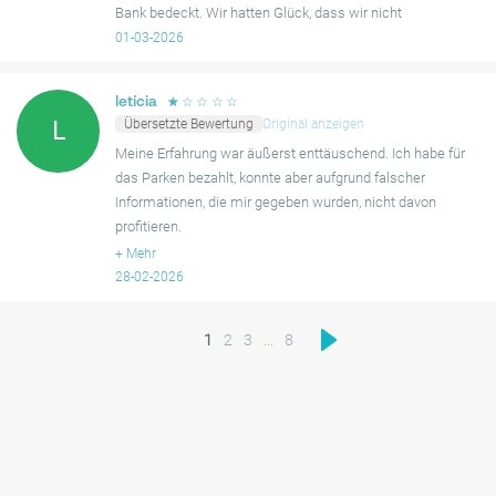
Bank bedeckt. Wir hatten Glück, dass wir nicht
abgeschleppt wurden. Nie wieder. Betrüger!
01-03-2026
☆
☆
☆
☆
☆
letícia
Übersetzte Bewertung
Original anzeigen
L
Meine Erfahrung war äußerst enttäuschend. Ich habe für
das Parken bezahlt, konnte aber aufgrund falscher
Informationen, die mir gegeben wurden, nicht davon
profitieren.
+
Mehr
Ich habe den Eigentümer kontaktiert, um Erklärungen zu
28-02-2026
erhalten, aber ich habe keine Rückmeldu
1
2
3
...
8