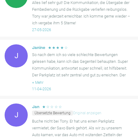
reibungslos funktionieren.
Alles lief sehr gut! Die Kommunikation, die Übergabe der
Fernbedienung und die Rückgabe verliefen reibungslos.
Tony war jederzeit erreichbar. Ich komme gerne wieder –
ich vergebe ihm 5 Sterne!
27-05-2026
☆
☆
☆
☆
☆
Janine
J
So nach dem ich so viele schlechte Bewertungen
gelesen habe, kann ich das Gegenteil behaupten. Super
Kommunikation, antwortet super schnell, ist hilfsbereit.
Der Parkplatz ist sehr zentral und gut zu erreichen. Der
einzige Nachteil, ist das Holen des Schlüssels. Dafür m
+
Mehr
11-04-2026
☆
☆
☆
☆
☆
Jan
Übersetzte Bewertung
Original anzeigen
J
Buche nicht bei Tony. Er hat uns einen Parkplatz
vermietet, der Saxo Bank gehört. Als wir zu unserem
Auto kamen, war das Auto mit wütenden Zetteln der