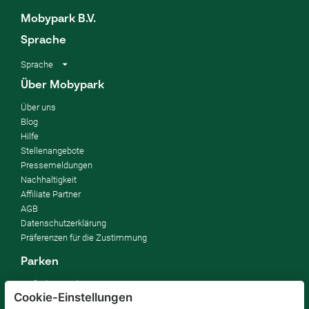
Mobypark B.V.
Sprache
Sprache
Über Mobypark
Über uns
Blog
Hilfe
Stellenangebote
Pressemeldungen
Nachhaltigkeit
Affiliate Partner
AGB
Datenschutzerklärung
Präferenzen für die Zustimmung
Parken
So funktioniert's
Cookie-Einstellungen
FAQ