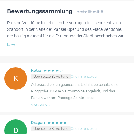
Bewertungssammlung
erstellt mit AI
Parking Vendôme bietet einen hervorragenden, sehr zentralen
Standort in der Nähe der Pariser Oper und des Place Vendôme,
der häufig als ideal für die Erkundung der Stadt beschrieben wird.
Viele Gäste fanden die Parkplätze geräumig, geeignet für größere
Mehr
Fahrzeuge, und schätzten die sichere Umgebung für ihr Auto.
Ein häufiges Thema in den Nutzerbewertungen betrifft den
Zugang, wobei einige Schwierigkeiten beim Ein- und Ausfahren
☆
☆
☆
☆
☆
Katia
hatten. Dies beinhaltete gelegentlich Wartezeiten auf andere
Übersetzte Bewertung
Original anzeigen
K
Nutzer oder das Vertrauen auf klare Anweisungen zur
Adresse, die sich geändert hat, ich habe bereits eine
Navigation im System, und Informationen zum Zugang können
Ringgröße 13 Rue Saint-Antoine abgeholt, und das
manchmal unklar sein.
Parken war am Passage Sainte-Louis.
27-06-2026
Trotz dieser gelegentlichen Zugangshürden werden die
erstklassige Pariser Lage und die Bequemlichkeit für größere
Fahrzeuge stets hervorgehoben, was es zu einer wertvollen
☆
☆
☆
☆
☆
Dragan
Parkmöglichkeit macht, wenn die Ein- und Ausfahrtsprotokolle
Übersetzte Bewertung
Original anzeigen
D