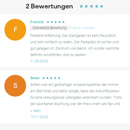
2
Bewertungen
☆
☆
☆
☆
☆
☆
☆
☆
☆
☆
Francis
Übersetzte Bewertung
Original anzeigen
F
Perfekte Erfahrung. Der Gastgeber ist sehr freundlich
und sehr einfach zu reden. Der Parkplatz ist sicher und
gut gelegen im Zentrum von Berlin. Ich würde Harshita
definitiv empfehlen, dort zu parken.
11-06-2026
☆
☆
☆
☆
☆
Sean
S
Sofien war ein großartiger Ansprechpartner, der immer
am Ball blieb und dafür sorgte, dass die Ankunftszeiten
für eine reibungslose Übergabe vereinbart wurden. Trotz
der spontanen Buchung war der Preis mehr als fair und
die sehr freundliche Kommunikation obendrauf war s
+
Mehr
10-11-2025