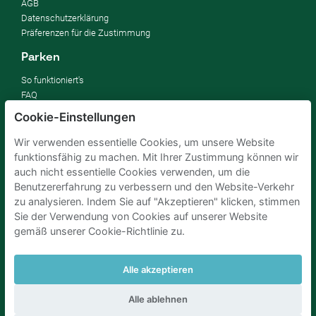
AGB
Datenschutzerklärung
Präferenzen für die Zustimmung
Parken
So funktioniert's
FAQ
Cookie-Einstellungen
Vermieten
Wir verwenden essentielle Cookies, um unsere Website
Parkplatz vermieten
funktionsfähig zu machen. Mit Ihrer Zustimmung können wir
Für Unternehmen
auch nicht essentielle Cookies verwenden, um die
Verbessern Sie Ihre SDGs
Benutzererfahrung zu verbessern und den Website-Verkehr
Business-Blog
zu analysieren. Indem Sie auf "Akzeptieren" klicken, stimmen
Sie der Verwendung von Cookies auf unserer Website
gemäß unserer Cookie-Richtlinie zu.
Parkplaetze Amsterdam
Parkeren Brussel
Parkplaetze Paris
Parkplaetze Den Haag
Parken Flughafen Zuerich
Parken flughafen amsterdam
Alle akzeptieren
Alle ablehnen