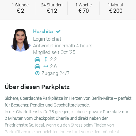
1 Stunde
24 Stunden
1 Woche
1 Monat
€ 2
€ 12
€ 70
€ 200
Harshita
Login to chat
Antwortet innerhalb 4 hours
Mitglied seit Oct '25
2.2
2.6
Zugang 24/7
Über diesen Parkplatz
Sichere, überdachte Parkplätze im Herzen von Berlin-Mitte — perfekt
für Besucher, Pendler und Geschäftsreisende.
In der Charlottenstraße 78 gelegen, ist dieser private Parkplatz nur
2 Minuten vom Checkpoint Charlie und direkt neben der
Friedrichstraße.
Ideal, wenn du den Stress beim Finden von
Parkplätzen in einer belebten Innenstadt vermeiden möchtest.