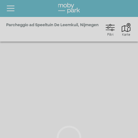
Parcheggio ad Speeltuin De Leemkuil, Nijmegen
Filtri
Karte