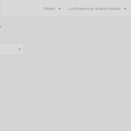
Steden
Luchthavens en andere locaties
m