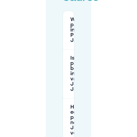
Wat zijn de
parkeertarieven
in de buurt van
Place Jean
Jaurès?
Is er gratis
parkeren
beschikbaar
in de buurt
van Place
Jean
Jaurès?
Hoe kan ik
een
parkeerplek
near Place
Jean Jaurès
veiligstellen?