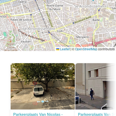
Leaflet
|
©
OpenStreetMap
contributors
P
Parkeerplaats Van Nicolas -
Parkeerplaats Van S