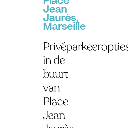
Place
Jean
Jaurès,
Marseille
Privéparkeeroptie
in de
buurt
van
Place
Jean