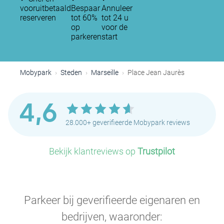
vooruitbetaald
Bespaar
Annuleer
reserveren
tot 60%
tot 24 u
op
voor de
parkeren
start
Mobypark
Steden
Marseille
Place Jean Jaurès
4,6
28.000+ geverifieerde Mobypark reviews
Bekijk klantreviews op
Trustpilot
Parkeer bij geverifieerde eigenaren en
bedrijven, waaronder: