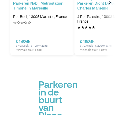
Parkeren Nabij Metrostation
Parkeren Dicht Bij Ga
P
Timone In Marseille
Charles Marseille
Rue Boet, 13005 Marseille, France
4 Rue Palestro, 13003 M
France
☆
☆
☆
☆
☆
★
★
★
★
★
€ 14/24h
€ 15/24h
€ 40/week · € 120/maand
€ 70/week · € 200/maand
Minimale duur: 1 dag
Minimale duur: 3 days
P
Parkeren
in de
buurt
van