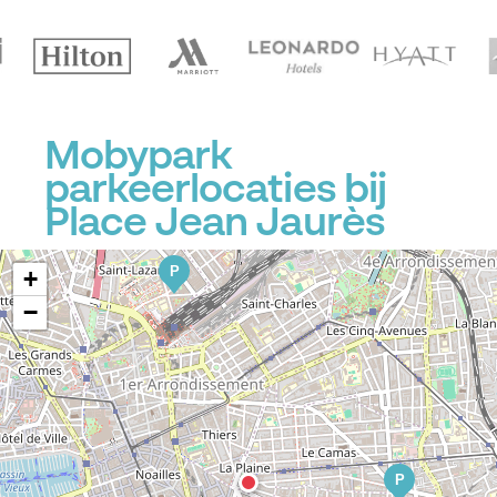
Mobypark
parkeerlocaties bij
Place Jean Jaurès
P
+
−
P