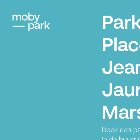
Par
Pla
Jea
Jaur
Mars
Boek een pa
in de buurt 