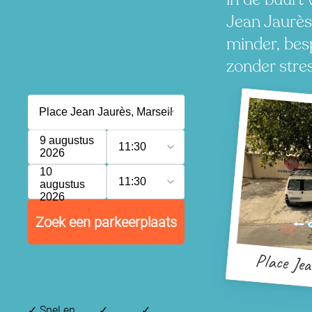
Jean Jaurès
minder, besp
zonder stres
9 augustus
11:30
2026
10
11:30
augustus
2026
Zoek een parkeerplaats
Place Jea
✓
Snel en
✓
✓