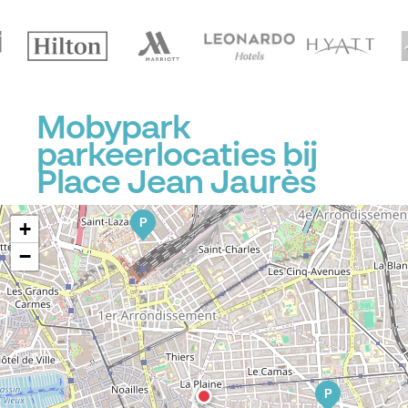
Mobypark
parkeerlocaties bij
Place Jean Jaurès
P
+
−
P