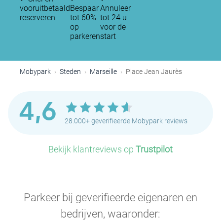
vooruitbetaald
Bespaar
Annuleer
reserveren
tot 60%
tot 24 u
op
voor de
parkeren
start
Mobypark
Steden
Marseille
Place Jean Jaurès
4,6
28.000+ geverifieerde Mobypark reviews
Bekijk klantreviews op
Trustpilot
Parkeer bij geverifieerde eigenaren en
bedrijven, waaronder: