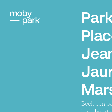
Par
Pla
Jea
Jaur
Mars
Boek een pa
in de buurt 