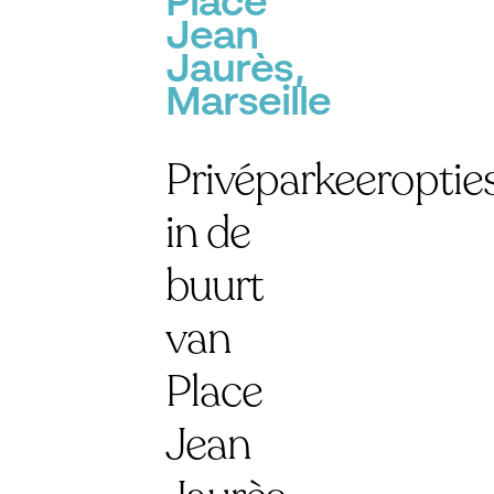
Place
Jean
Jaurès,
Marseille
Privéparkeeroptie
in de
buurt
van
Place
Jean