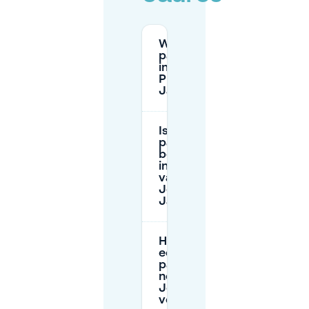
Wat zijn de
parkeertarieven
in de buurt van
Place Jean
Jaurès?
Is er gratis
parkeren
beschikbaar
in de buurt
van Place
Jean
Jaurès?
Hoe kan ik
een
parkeerplek
near Place
Jean Jaurès
veiligstellen?