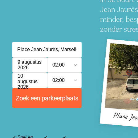
Jean Jaurès
minder, besp
zonder stres
9 augustus
02:00
2026
10
02:00
augustus
2026
Zoek een parkeerplaats
Place Jea
✓
Snel en
✓
✓