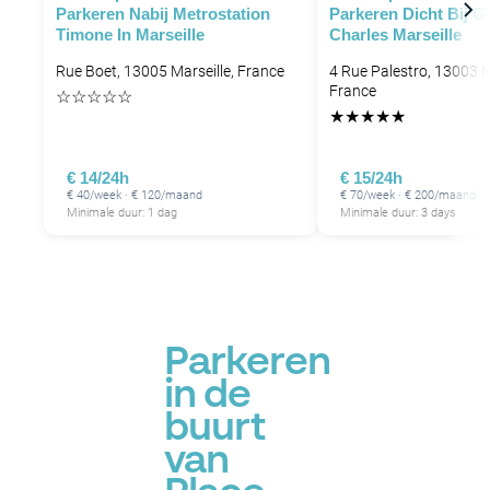
Parkeren Nabij Metrostation
Parkeren Dicht Bij Ga
P
Timone In Marseille
Charles Marseille
Rue Boet, 13005 Marseille, France
4 Rue Palestro, 13003 M
France
☆
☆
☆
☆
☆
★
★
★
★
★
€ 14/24h
€ 15/24h
€ 40/week · € 120/maand
€ 70/week · € 200/maand
Minimale duur: 1 dag
Minimale duur: 3 days
P
Parkeren
in de
buurt
van