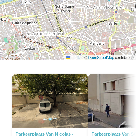
Leaflet
|
©
OpenStreetMap
contributors
P
Parkeerplaats Van Nicolas -
Parkeerplaats Van S