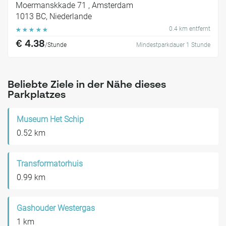
Moermanskkade 71 , Amsterdam
1013 BC, Niederlande
0.4 km entfernt
☆
☆
☆
☆
☆
€ 4.38
/Stunde
Mindestparkdauer 1 Stunde
Beliebte Ziele in der Nähe dieses
Parkplatzes
Museum Het Schip
0.52 km
Transformatorhuis
0.99 km
Gashouder Westergas
1 km