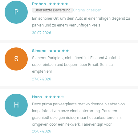
und praktische Option für Besucher, die Einfachheit und
Bestätigungs-E-Mail.
Du hast rund um die Uhr unbegrenzten
☆
☆
☆
☆
☆
Preben
Erschwinglichkeit suchen.
Zugang zum Parkplatz. Reserviere jetzt das günstigste Parken in
Übersetzte Bewertung
Original anzeigen
P
den Houthavens von Amsterdam!
Ein schöner Ort, um dein Auto in einer ruhigen Gegend zu
parken und zu einem vernünftigen Preis.
Die Houthaven ist eines der am schnellsten wachsenden und
30-07-2026
aufstrebenden Gebiete Amsterdams. Die industriellen Vibes des
alten und neuen Hafens kombiniert mit der beeindruckenden
modernen Architektur der Houthaven und hippen Restaurants und
☆
☆
☆
☆
☆
Simone
anderen Veranstaltungsorten machen diesen futuristischen Teil
S
Sicherer Parkplatz, nicht überfüllt, Ein- und Ausfahrt
Amsterdams zu einem fantastischen Ort zum Besuchen.
super einfach und bequem über Email. Sehr zu
empfehlen!
27-07-2026
☆
☆
☆
☆
☆
Hans
H
Deze prima parkeerplaats met voldoende plaatsen op
loopafstand van onze eindbestemming. Parkeren
geschiedt op eigen risico, maar het parkeerterrein is
omgeven door een hekwerk. Tarieven zijn voor
Amsterdamse begrippen aantrekkelijk.
26-07-2026