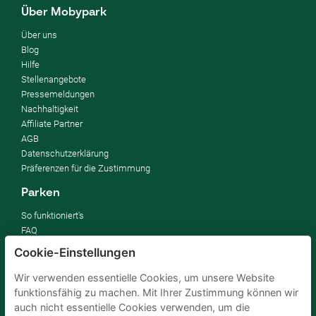
Über Mobypark
Über uns
Blog
Hilfe
Stellenangebote
Pressemeldungen
Nachhaltigkeit
Affiliate Partner
AGB
Datenschutzerklärung
Präferenzen für die Zustimmung
Parken
So funktioniert's
FAQ
Cookie-Einstellungen
Vermieten
Wir verwenden essentielle Cookies, um unsere Website
Parkplatz vermieten
funktionsfähig zu machen. Mit Ihrer Zustimmung können wir
Für Unternehmen
auch nicht essentielle Cookies verwenden, um die
Verbessern Sie Ihre SDGs