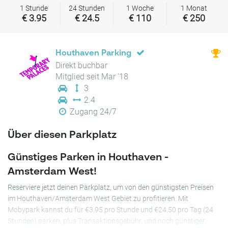
1 Stunde
24 Stunden
1 Woche
1 Monat
€ 3.95
€ 24.5
€ 110
€ 250
Houthaven Parking
Direkt buchbar
Mitglied seit Mar '18
3
2.4
Zugang 24/7
Über diesen Parkplatz
Günstiges Parken in Houthaven -
Amsterdam West!
Reserviere jetzt deinen Parkplatz, um von den günstigsten Preisen
im Houthaven/Amsterdam West Gebiet zu profitieren. Mit
Mobypark kannst du für €3,95 pro Stunde und €24,50 pro Tag (24
Stunden) parken, plus Transaktionsgebühr, und noch günstiger,