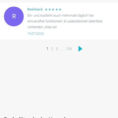
☆
☆
☆
☆
☆
Reinhard
R
Ein- und Ausfahrt auch mehrmals täglich hat
einwandfrei funktioniert. E-Ladestationen ebenfalls
vorhanden. Alles ok!
19-07-2026
1
2
3
...
156