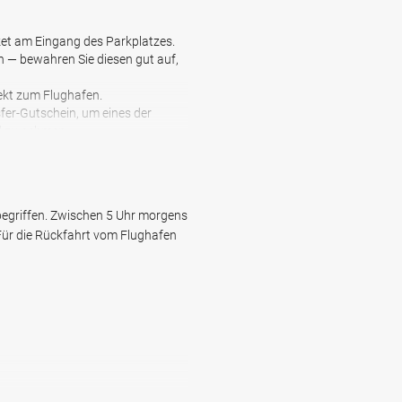
tzentrum
cket am Eingang des Parkplatzes.
n — bewahren Sie diesen gut auf,
ekt zum Flughafen.
fer-Gutschein, um eines der
l zu nehmen.
e Ihr Fahrzeug abholen.
tieren
nbegriffen. Zwischen 5 Uhr morgens
 Für die Rückfahrt vom Flughafen
de ab dem Flughafen Wien.