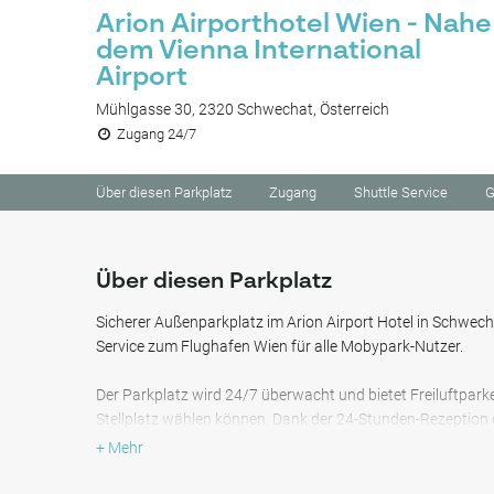
Arion Airporthotel Wien - Nahe
dem Vienna International
Airport
Mühlgasse 30, 2320 Schwechat, Österreich
Zugang 24/7
Über diesen Parkplatz
Zugang
Shuttle Service
G
Über diesen Parkplatz
Sicherer Außenparkplatz im Arion Airport Hotel in Schwech
Service zum Flughafen Wien für alle Mobypark-Nutzer.
Der Parkplatz wird 24/7 überwacht und bietet Freiluftparke
Stellplatz wählen können. Dank der 24-Stunden-Rezeption d
an- und abreisen.
+ Mehr
In der Nähe: