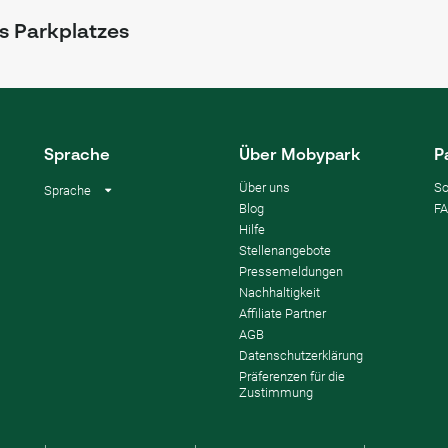
s Parkplatzes
Sprache
Über Mobypark
P
Über uns
So
Sprache
Blog
F
Hilfe
Stellenangebote
Pressemeldungen
Nachhaltigkeit
Affiliate Partner
AGB
Datenschutzerklärung
Präferenzen für die
Zustimmung