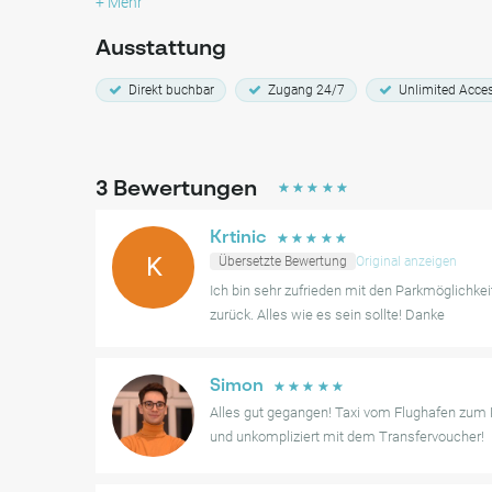
+ Mehr
6 Tage
€ 56
7 Tage
€ 56
8 Tage
€ 70
Ausstattung
9 Tage
€ 84
10 Tage
€ 98
Direkt buchbar
Zugang 24/7
Unlimited Acce
11 Tage
€ 112
12 Tage
€ 112
13 Tage
€ 112
14 Tage
€ 112
3
Bewertungen
☆
☆
☆
☆
☆
Krtinic
☆
☆
☆
☆
☆
K
Übersetzte Bewertung
Original anzeigen
Ich bin sehr zufrieden mit den Parkmöglichke
zurück. Alles wie es sein sollte! Danke
Simon
☆
☆
☆
☆
☆
Alles gut gegangen! Taxi vom Flughafen zum P
und unkompliziert mit dem Transfervoucher!