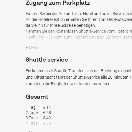
Zugang zum Parkplatz
Flughafen Wien – kostenloser Shuttle-Service inklusive
Bahnhof Vienna Airport – Verbindung ins Wiener Stad
Fahren Sie bei der Ankunft zum Hotel und holen Sie ein Ti
An der Hotelrezeption erhalten Sie Ihren Transfer-Gutschei
da Sie ihn für Ihre Rückreise benötigen.
Ausstattung:
Nehmen Sie den kostenlosen Shuttle-Service vom Hotel dir
Kostenloser Shuttle-Service zum Flughafen Wien
Nach Ihrer Rückkehr zum Flughafen nutzen Sie Ihren Trans
24/7 überwachter Außenparkplatz
regulären Taxis vor dem Ankunftsbereich zurück zum Hote
+ Mehr
Freie Stellplatzwahl
An der Hotelrezeption stempeln Sie Ihr Parkticket, bevor Si
24-Stunden-Hotelrezeption vor Ort
Shuttle service
Kostenlose Stornierung bis 24 Stunden vor Ankunft
Im Voraus buchen und von diesem Sonderangebot profi
Ein kostenloser Shuttle-Transfer ist in der Buchung mit ei
und Mitternacht fährt der Shuttle-Service alle 20 Minuten.
Eine praktische und erschwingliche Parkoption für Reisen
kannst du die Flughafentaxis kostenlos nutzen.
.
Gesamt
1 Tag
€ 14
2 Tage
€ 28
3 Tage
€ 42
4 Tage
€ 56
5 Tage
€ 56