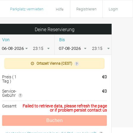
Parkplatz vermieten
Registrieren
Login
Hilfe
Deine Reservierung
Von
Bis
23:15
23:15
Ortszeit Vienna (CEST)
Preis
(
1
€
0
Tag
)
Service-
€
0
Gebühr
Gesamt
Failed to retrieve data, please refresh the page
or if problem persist contact us
Buchen