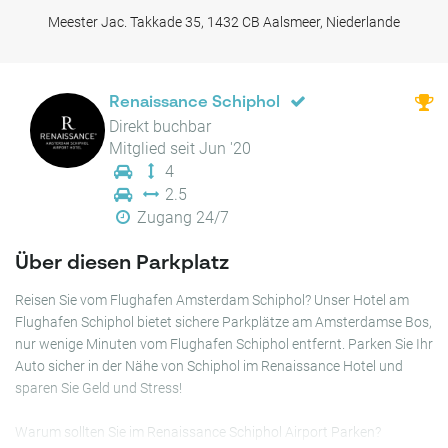
Meester Jac. Takkade 35, 1432 CB Aalsmeer, Niederlande
Renaissance Schiphol
Direkt buchbar
Mitglied seit Jun '20
4
2.5
Zugang 24/7
Über diesen Parkplatz
Reisen Sie vom Flughafen Amsterdam Schiphol? Unser Hotel am
Flughafen Schiphol bietet sichere Parkplätze am Amsterdamse Bos,
nur wenige Minuten vom Flughafen Schiphol entfernt. Parken Sie Ihr
Auto sicher in der Nähe von Schiphol im Renaissance Hotel und
sparen Sie Geld und Stress!
Warum sollten Sie im Renaissance Schiphol Airport Parken?