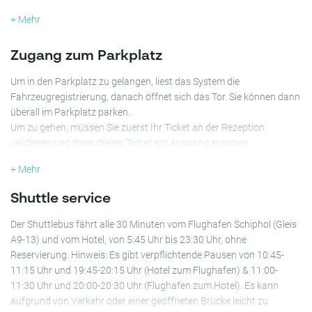
Exzellenter Preis
+ Mehr
Kostenloser Shuttle - bestätigen Sie die Zeiten direkt mit dem
Hotel*
Zugang zum Parkplatz
Parken Sie in der Nähe des Flughafens
Abgelegenes und sicheres Parken in der Nähe von Schiphol
Um in den Parkplatz zu gelangen, liest das System die
Der Parkplatz verfügt über 6 Ladestationen für elektrische
Fahrzeugregistrierung, danach öffnet sich das Tor. Sie können dann
Fahrzeuge
überall im Parkplatz parken.
Um zu gehen, müssen Sie zuerst Ihr Ticket an der Rezeption
In unserer Bar erhalten Sie einen Rabatt von 10%, wenn Sie Ihre
validieren und dann dieses Ticket am Ausgang scannen.
Mobypark-Buchung vorzeigen.
+ Mehr
Shuttle service
Der Shuttlebus fährt alle 30 Minuten vom Flughafen Schiphol (Gleis
A9-13) und vom Hotel, von 5:45 Uhr bis 23:30 Uhr, ohne
Reservierung. Hinweis: Es gibt verpflichtende Pausen von 10:45-
11:15 Uhr und 19:45-20:15 Uhr (Hotel zum Flughafen) & 11:00-
11:30 Uhr und 20:00-20:30 Uhr (Flughafen zum Hotel). Es kann
aufgrund von Verkehr oder einer geöffneten Brücke leicht zu