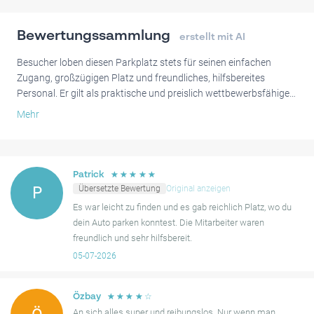
Bewertungssammlung
erstellt mit AI
Besucher loben diesen Parkplatz stets für seinen einfachen
Zugang, großzügigen Platz und freundliches, hilfsbereites
Personal. Er gilt als praktische und preislich wettbewerbsfähige
Option in unmittelbarer Nähe zum Flughafen Schiphol.
Mehr
Während der Shuttleservice meist zuverlässig ist, sind die
Parkplätze ungeschützt, und der Shuttle hat geplante Pausen
sowie eingeschränkte nächtliche Betriebszeiten, was eine
☆
☆
☆
☆
☆
Patrick
gewisse Planung empfiehlt.
Übersetzte Bewertung
Original anzeigen
P
Es war leicht zu finden und es gab reichlich Platz, wo du
Insgesamt bietet das Parken beim Renaissance Amsterdam
dein Auto parken konntest. Die Mitarbeiter waren
Airport Hotel eine verlässliche und gut erreichbare Lösung für
freundlich und sehr hilfsbereit.
Reisende, viele Gäste äußern Zufriedenheit und die Absicht,
05-07-2026
wiederzukommen.
☆
☆
☆
☆
☆
Özbay
An sich alles super und reibungslos. Nur wenn man