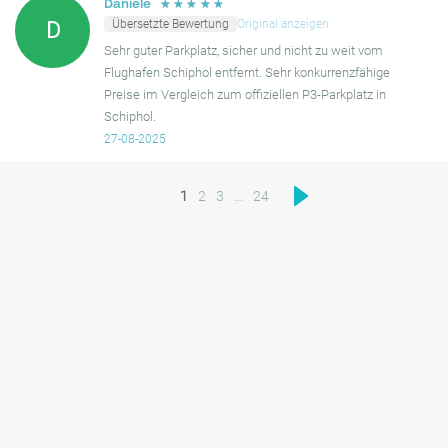
☆
☆
☆
☆
☆
Daniele
Übersetzte Bewertung
Original anzeigen
D
Sehr guter Parkplatz, sicher und nicht zu weit vom
Flughafen Schiphol entfernt. Sehr konkurrenzfähige
Preise im Vergleich zum offiziellen P3-Parkplatz in
Schiphol.
27-08-2025
1
2
3
...
24