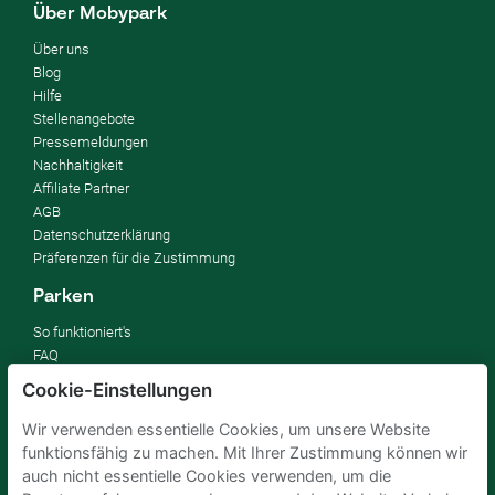
Über Mobypark
Über uns
Blog
Hilfe
Stellenangebote
Pressemeldungen
Nachhaltigkeit
Affiliate Partner
AGB
Datenschutzerklärung
Präferenzen für die Zustimmung
Parken
So funktioniert's
FAQ
Cookie-Einstellungen
Vermieten
Wir verwenden essentielle Cookies, um unsere Website
Parkplatz vermieten
funktionsfähig zu machen. Mit Ihrer Zustimmung können wir
Für Unternehmen
auch nicht essentielle Cookies verwenden, um die
Verbessern Sie Ihre SDGs