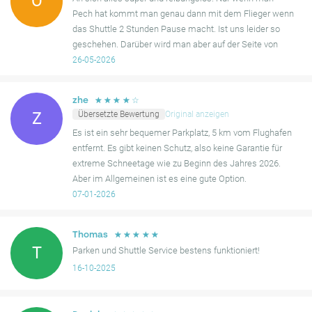
Ö
Pech hat kommt man genau dann mit dem Flieger wenn
das Shuttle 2 Stunden Pause macht. Ist uns leider so
geschehen. Darüber wird man aber auf der Seite von
mobypark informiert.
26-05-2026
☆
☆
☆
☆
☆
zhe
Übersetzte Bewertung
Original anzeigen
Z
Es ist ein sehr bequemer Parkplatz, 5 km vom Flughafen
entfernt. Es gibt keinen Schutz, also keine Garantie für
extreme Schneetage wie zu Beginn des Jahres 2026.
Aber im Allgemeinen ist es eine gute Option.
07-01-2026
☆
☆
☆
☆
☆
Thomas
T
Parken und Shuttle Service bestens funktioniert!
16-10-2025