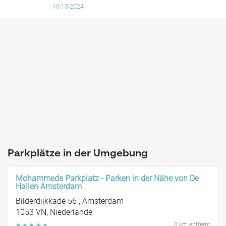
Uhrzeiten angeht. Ich würde jederzeit wieder dort parken.
10-10-2024
Parkplätze in der Umgebung
Mohammeds Parkplatz - Parken in der Nähe von De
Hallen Amsterdam
Bilderdijkkade 56 , Amsterdam
1053 VN, Niederlande
0 km entfernt
☆
☆
☆
☆
☆