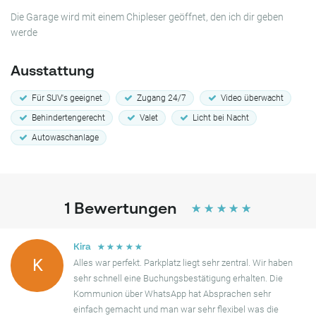
Die Garage wird mit einem Chipleser geöffnet, den ich dir geben
werde
Ausstattung
Für SUV's geeignet
Zugang 24/7
Video überwacht
Behindertengerecht
Valet
Licht bei Nacht
Autowaschanlage
1
Bewertungen
☆
☆
☆
☆
☆
☆
☆
☆
☆
☆
Kira
K
Alles war perfekt. Parkplatz liegt sehr zentral. Wir haben
sehr schnell eine Buchungsbestätigung erhalten. Die
Kommunion über WhatsApp hat Absprachen sehr
einfach gemacht und man war sehr flexibel was die