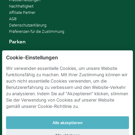
Nachhaltigkeit
Affiliate Partner
AGB
Datenschutzerklärung
Präferenzen für die Zustimmung
Parken
So funktioniert's
Cookie-Einstellungen
FAQ
Wir verwenden essentielle Cookies, um unsere Website
Vermieten
funktionsfähig zu machen. Mit Ihrer Zustimmung können wir
Parkplatz vermieten
auch nicht essentielle Cookies verwenden, um die
Für Unternehmen
Benutzererfahrung zu verbessern und den Website-Verkehr
Verbessern Sie Ihre SDGs
zu analysieren. Indem Sie auf "Akzeptieren" klicken, stimmen
Business-Blog
Sie der Verwendung von Cookies auf unserer Website
gemäß unserer Cookie-Richtlinie zu.
Parkplaetze Amsterdam
Parkeren Brussel
Alle akzeptieren
Parkplaetze Paris
Parkplaetze Den Haag
Parken Flughafen Zuerich
Parken flughafen amsterdam