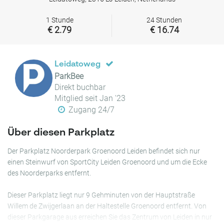
1 Stunde
24 Stunden
€ 2.79
€ 16.74
Leidatoweg
ParkBee
Direkt buchbar
Mitglied seit Jan '23
Zugang 24/7
Über diesen Parkplatz
Der Parkplatz Noorderpark Groenoord Leiden befindet sich nur
einen Steinwurf von SportCity Leiden Groenoord und um die Ecke
des Noorderparks entfernt.
Dieser Parkplatz liegt nur 9 Gehminuten von der Hauptstraße
Willem de Zwijgerlaan an der Haltestelle Groenoord entfernt. Von
dieser Parkgarage aus erreichen Sie das Zentrum von Leiden in nur