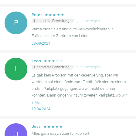
lösen. Insgesamt tendiert das allgemeine Gefühl, trotz
gelegentlicher Zugangsprobleme, zu einer positiven Erfahrung
für diejenigen, die an diesem Standort parken möchten.
☆
☆
☆
☆
☆
Peter
Übersetzte Bewertung
Original anzeigen
P
Prima organisiert und gute Parkmöglichkeiten in
Fußnähe zum Zentrum von Leiden
08-08-2024
☆
☆
☆
☆
☆
Leon
Übersetzte Bewertung
Original anzeigen
L
Es gab kein Problem mit der Reservierung, aber wir
warteten auf einen Code zum Eintritt. Wir sind zu einem
ersten Parkplatz gegangen, wo wir nicht einfahren
konnten. Dann gingen wir zum zweiten Parkplatz, wo wir
endlich mit dem Befehl auf unserem Telefon eintreten
+
Mehr
konnt
19-04-2024
☆
☆
☆
☆
☆
Jess
J
Alles ganz easy, super funktioniert.