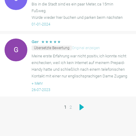
Bis in die Stadt sind es ein paar Meter, ca 15min
Fußweg.
Würde wieder hier buchen und parken beim nächsten
Besuch.
01-01-2024
☆
☆
☆
☆
☆
Ger
Übersetzte Bewertung
Original anzeigen
G
Meine erste Erfahrung war nicht positiv, ich konnte nicht
einchecken, weil ich kein Internet auf meinem Prepaid-
Handy hatte und schließlich nach einem telefonischen
Kontakt mit einer nur englischsprachigen Dame Zugang
erhielt. Beim Ausfahren hatte ich dasselbe Problem u
+
Mehr
26-07-2023
1
2