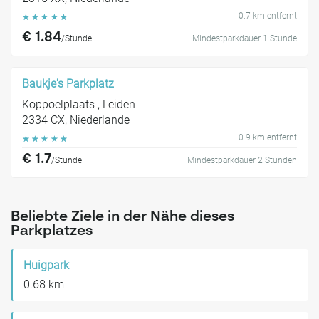
0.7 km entfernt
☆
☆
☆
☆
☆
€ 1.84
/Stunde
Mindestparkdauer 1 Stunde
Baukje's Parkplatz
Koppoelplaats , Leiden
2334 CX, Niederlande
0.9 km entfernt
☆
☆
☆
☆
☆
€ 1.7
/Stunde
Mindestparkdauer 2 Stunden
Beliebte Ziele in der Nähe dieses
Parkplatzes
Huigpark
0.68 km