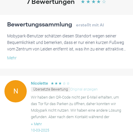
7
Bewertungen
☆
☆
☆
☆
☆
Bewertungssammlung
erstellt mit AI
Mobypark-Benutzer schätzen diesen Standort wegen seiner
Bequemlichkeit und bemerken, dass er nur einen kurzen Fußweg
vom Zentrum von Leiden entfernt ist, was ihn zu einer attraktiven
Option für Besucher macht. Nutzer haben die Einfachheit der
Mehr
Plattform zur Buchung hervorgehoben, viele beschreiben ihre
Parkerfahrung als reibungslos und unkompliziert. Auch die
Erschwinglichkeit des Parkens wird positiv erwähnt, mit
Anfragen nach zukünftiger Nutzung von zufriedenen Kunden.
☆
☆
☆
☆
☆
Nicolette
Übersetzte Bewertung
Original anzeigen
N
Kürzlich hatten einige Nutzer Probleme beim Zugang zu ihren
Wir haben den QR-Code nicht per E-Mail erhalten, um
Parkplätzen, insbesondere in Bezug auf das Nicht-Erhalten von
das Tor für das Parken zu öffnen, daher konnten wir
QR-Codes für den Eintritt, was zu Verzögerungen führte. Einige
Mobypark nicht nutzen. Wir haben eine andere Lösung
Berichte deuteten darauf hin, dass es ohne Internetzugang auf
gefunden. Aber nach dem Kontakt während der
ihren Handys schwierig sein könnte, eine Lösung zu finden,
Arbeitszeiten haben wir die Rückerstattung erhalten.
+
Mehr
obwohl der Kontakt mit dem Personal half, diese Probleme zu
Nächstes Mal werd
10-03-2025