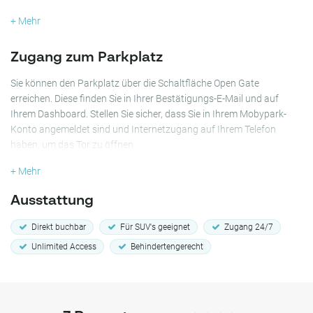
15 Gehminuten.
+ Mehr
Dieser Parkplatz liegt auch in fußläufiger Entfernung zum
Gartenverein "Ons Buiten" und zur Moschee Imam Malik Islamic
Zugang zum Parkplatz
Centre Leiden.
Sie können den Parkplatz über die Schaltfläche Open Gate
Wenn Sie nach einem erschwinglichen und praktischen Parkplatz in
erreichen. Diese finden Sie in Ihrer Bestätigungs-E-Mail und auf
Leiden suchen, sollten Sie nicht versäumen, Ihren Platz im Parkplatz
Ihrem Dashboard. Stellen Sie sicher, dass Sie in Ihrem Mobypark-
Noorderpark Groenoord Leiden im Voraus zu reservieren - eine
Konto angemeldet sind und Internetzugang auf Ihrem Telefon
ideale Lösung für Ihren Parkbedarf!
haben, um das Tor zu öffnen.
+ Mehr
Ausstattung
Direkt buchbar
Für SUV's geeignet
Zugang 24/7
Unlimited Access
Behindertengerecht