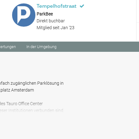
Tempelhofstraat
ParkBee
Direkt buchbar
Mitglied seit Jan '23
ertungen
In der Umgebung
infach zugänglichen Parklösung in
rkplatz Amsterdam
es Tauro Office Center
ieser Institutionen verbunden sind.
ehen möchten, befindet sich die
 wo aus Sie Zugang zu Metro-,
ohne jeglichen Aufwand. Sichern