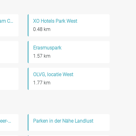
MEININGER Hotel Amsterdam City West
XO Hotels Park West
0.48 km
Erasmuspark
1.57 km
OLVG, locatie West
1.77 km
Parken in der Nähe Slotermeer-Noordoost
Parken in der Nähe Landlust