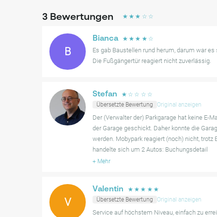
3
Bewertungen
☆
☆
☆
☆
☆
Bianca
☆
☆
☆
☆
☆
B
Es gab Baustellen rund herum, darum war es s
Die Fußgängertür reagiert nicht zuverlässig.
Stefan
☆
☆
☆
☆
☆
Übersetzte Bewertung
Original anzeigen
Der (Verwalter der) Parkgarage hat keine E-M
der Garage geschickt. Daher konnte die Garag
werden. Mobypark reagiert (noch) nicht, trotz 
handelte sich um 2 Autos: Buchungsdetail
+
Mehr
Valentin
☆
☆
☆
☆
☆
V
Übersetzte Bewertung
Original anzeigen
Service auf höchstem Niveau, einfach zu erre