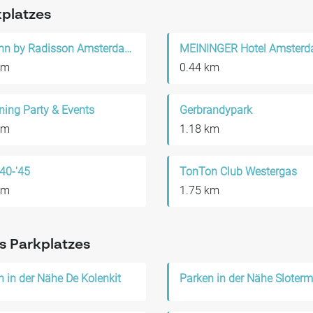
kplatzes
Park Inn by Radisson Amsterdam City West
km
0.44 km
ning Party & Events
Gerbrandypark
km
1.18 km
'40-'45
TonTon Club Westergas
km
1.75 km
s Parkplatzes
n in der Nähe De Kolenkit