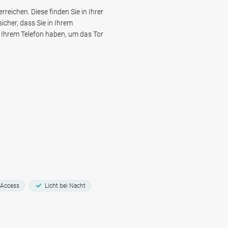
msterdam Tempelhofstraat
reichen. Diese finden Sie in Ihrer
icher, dass Sie in Ihrem
Ihrem Telefon haben, um das Tor
 Access
Licht bei Nacht