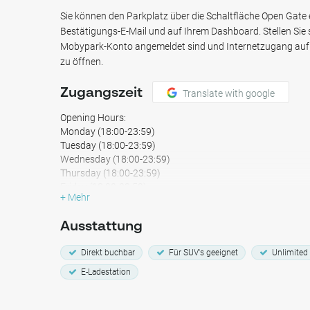
Sie sich noch heute Ihren Parkplatz in der Parkgarage A
Sie können den Parkplatz über die Schaltfläche Open Gate er
Sloterdijk!
Bestätigungs-E-Mail und auf Ihrem Dashboard. Stellen Sie s
Mobypark-Konto angemeldet sind und Internetzugang auf 
zu öffnen.
Zugangszeit
Translate with google
Opening Hours:
Monday (18:00-23:59)
Tuesday (18:00-23:59)
Wednesday (18:00-23:59)
Thursday (18:00-23:59)
Friday (18:00-23:59)
+ Mehr
Saturday (24 Hours)
Sunday (24 Hours)
Ausstattung
Direkt buchbar
Für SUV's geeignet
Unlimited
E-Ladestation