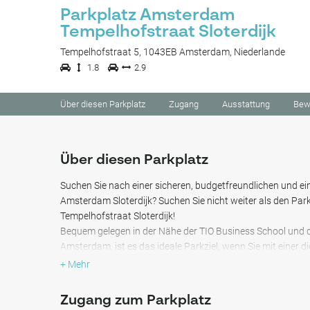
Parkplatz Amsterdam
Tempelhofstraat Sloterdijk
Tempelhofstraat 5, 1043EB Amsterdam, Niederlande
1.8
2.9
Über diesen Parkplatz
Zugang
Ausstattung
Bew
Über diesen Parkplatz
Suchen Sie nach einer sicheren, budgetfreundlichen und e
Amsterdam Sloterdijk? Suchen Sie nicht weiter als den Pa
Tempelhofstraat Sloterdijk!
Bequem gelegen in der Nähe der TIO Business School und d
Amsterdam, ist es das ideale Parkziel, wenn Sie mit einer d
Falls Sie jedoch Amsterdam erkunden oder der Stadt entfli
+ Mehr
Lage in der Nähe des Bahnhofs Amsterdam Sloterdijk, von
Zug- und Busverbindungen haben.
Zugang zum Parkplatz
Erleben Sie das pulsierende Angebot von Amsterdam-West 