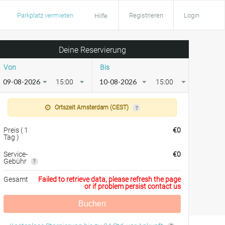
Parkplatz vermieten
Registrieren
Login
Hilfe
Deine Reservierung
Von
Bis
15:00
15:00
Ortszeit Amsterdam (CEST)
Preis
(
1
€
0
Tag
)
Service-
€
0
Gebühr
Gesamt
Failed to retrieve data, please refresh the page
or if problem persist contact us
Buchen