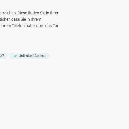
d, das Parken an der
kerlebnis im Groningens Stadtteil
reichen. Diese finden Sie in Ihrer
icher, dass Sie in Ihrem
Ihrem Telefon haben, um das Tor
4/7
Unlimited Access