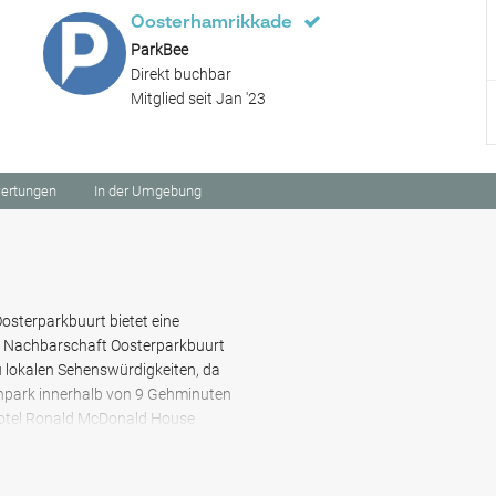
Oosterhamrikkade
ParkBee
Direkt buchbar
Mitglied seit Jan '23
ertungen
In der Umgebung
osterparkbuurt bietet eine
en Nachbarschaft Oosterparkbuurt
u lokalen Sehenswürdigkeiten, da
enpark innerhalb von 9 Gehminuten
 Hotel Ronald McDonald House
ng und kann SUVs aufnehmen. Ob