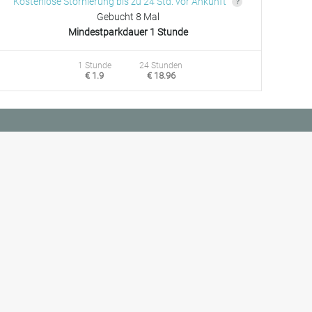
Kostenlose Stornierung bis zu 24 Std. vor Ankunft
Gebucht 8 Mal
Mindestparkdauer 1 Stunde
1 Stunde
24 Stunden
€ 1.9
€ 18.96