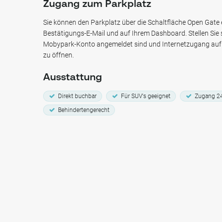
Zugang zum Parkplatz
Sie zur Freizeitgestaltung oder zu Terminen unterwegs sin
Oosterhamrikkade bietet ein einfaches und praktisches Par
Sie können den Parkplatz über die Schaltfläche Open Gate er
Oosterparkbuurt.
Bestätigungs-E-Mail und auf Ihrem Dashboard. Stellen Sie s
Mobypark-Konto angemeldet sind und Internetzugang auf 
zu öffnen.
Ausstattung
Direkt buchbar
Für SUV's geeignet
Zugang 2
Behindertengerecht