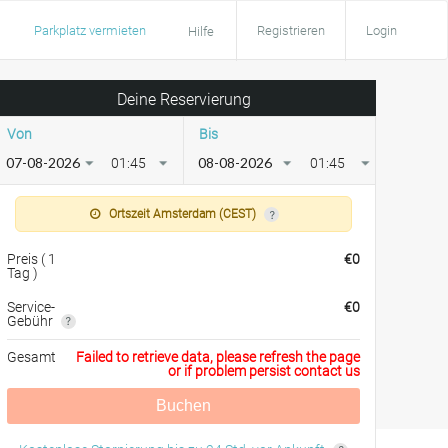
Parkplatz vermieten
Registrieren
Login
Hilfe
Deine Reservierung
Von
Bis
01:45
01:45
Ortszeit Amsterdam (CEST)
Preis
(
1
€
0
Tag
)
Service-
€
0
Gebühr
Gesamt
Failed to retrieve data, please refresh the page
or if problem persist contact us
Buchen