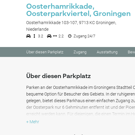
Oosterhamrikkade,
Oosterparkviertel, Groningen
Oosterhamrikkade 103-107, 9713 KC Groningen,
Niederlande
3.2
2.2
Zugang 24/7
Über diesen Parkplatz
Zugang
Ausstattung
Bew
Über diesen Parkplatz
Parken an der Oosterhamrikkade im Groningens Stadtteil O
bequeme Option für Besucher des Gebiets. In der ruhiger
gelegen, bietet dieses Parkhaus einen einfachen Zugang z
der Oosterpark nur 6 Gehminuten entfernt ist und der Pio
erreicht werden kann. Für diejenigen, die einen Termin im
haben, sind es zu Fuß 11 Minuten bis zum Parkplatz.
+ Mehr
Diese Parkeinrichtung bietet behindertengerechten Zuga