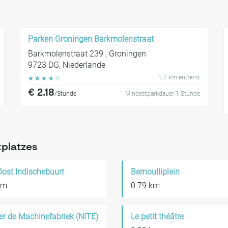
Parken Groningen Barkmolenstraat
Barkmolenstraat 239 , Groningen
9723 DG, Niederlande
1.7 km entfernt
☆
☆
☆
☆
☆
€ 2.18
/Stunde
Mindestparkdauer 1 Stunde
kplatzes
Oost Indischebuurt
Bernoulliplein
km
0.79 km
er de Machinefabriek (NITE)
Le petit théâtre