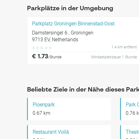
Parkplätze in der Umgebung
Parkplatz Groningen Binnenstad-Oost
Damstersingel 6 , Groningen
9713 EV, Netherlands
1.4 km entfernt
☆
☆
☆
☆
☆
€ 1.73
/Stunde
Mindestparkdauer 1 Stunde
Beliebte Ziele in der Nähe dieses Par
Pioenpark
Park 
0.67 km
0.76 
Restaurant Voilà
Theat