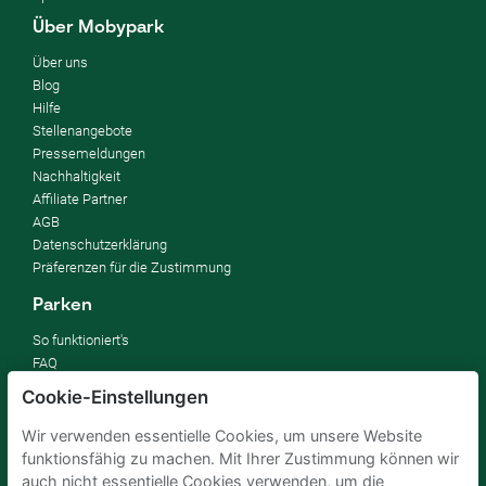
Über Mobypark
Über uns
Blog
Hilfe
Stellenangebote
Pressemeldungen
Nachhaltigkeit
Affiliate Partner
AGB
Datenschutzerklärung
Präferenzen für die Zustimmung
Parken
So funktioniert's
FAQ
Cookie-Einstellungen
Vermieten
Wir verwenden essentielle Cookies, um unsere Website
Parkplatz vermieten
funktionsfähig zu machen. Mit Ihrer Zustimmung können wir
Für Unternehmen
auch nicht essentielle Cookies verwenden, um die
Verbessern Sie Ihre SDGs