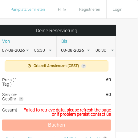
Parkplatz vermieten
Registrieren
Login
Hilfe
Deine Reservierung
Von
Bis
06:30
06:30
Ortszeit Amsterdam (CEST)
Preis
(
1
€
0
Tag
)
Service-
€
0
Gebühr
Gesamt
Failed to retrieve data, please refresh the page
or if problem persist contact us
Buchen