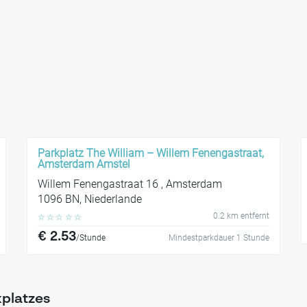
Parkplatz The William – Willem Fenengastraat,
Amsterdam Amstel
Willem Fenengastraat 16 , Amsterdam
1096 BN, Niederlande
0.2 km entfernt
☆
☆
☆
☆
☆
€ 2.53
/Stunde
Mindestparkdauer 1 Stunde
kplatzes