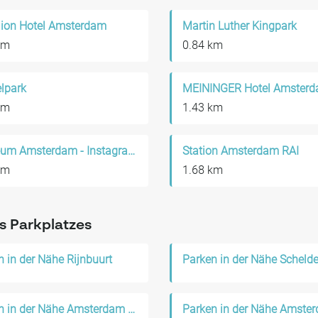
llion Hotel Amsterdam
Martin Luther Kingpark
km
0.84 km
lpark
km
1.43 km
Youseum Amsterdam - Instagram Museum
Station Amsterdam RAI
km
1.68 km
s Parkplatzes
n in der Nähe Rijnbuurt
Parken in der Nähe Scheld
Parken in der Nähe Amsterdam Zuid