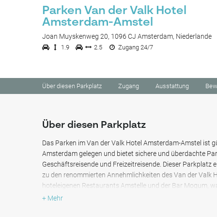
Parken Van der Valk Hotel
Amsterdam-Amstel
Joan Muyskenweg 20, 1096 CJ Amsterdam, Niederlande
1.9
2.5
Zugang 24/7
Über diesen Parkplatz
Zugang
Ausstattung
Bew
Über diesen Parkplatz
Das Parken im Van der Valk Hotel Amsterdam-Amstel ist gü
Amsterdam gelegen und bietet sichere und überdachte Par
Geschäftsreisende und Freizeitreisende. Dieser Parkplatz 
zu den renommierten Annehmlichkeiten des Van der Valk Hot
hoteleigenen Restaurants Amstelle und der Bar Moqum, w
für diejenigen macht, die das Hotel oder diese Einrichtun
+ Mehr