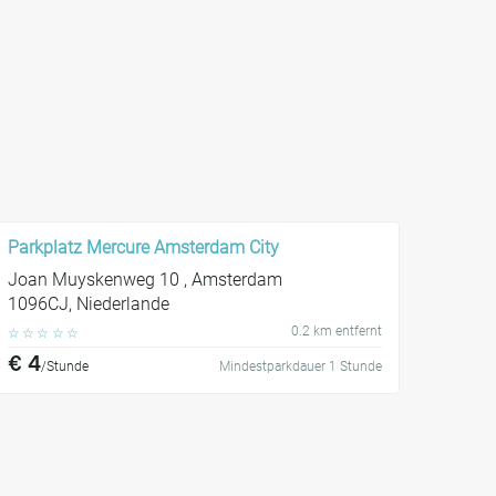
Parkplatz Mercure Amsterdam City
Joan Muyskenweg 10 , Amsterdam
1096CJ, Niederlande
0.2 km entfernt
☆
☆
☆
☆
☆
€ 4
/Stunde
Mindestparkdauer 1 Stunde