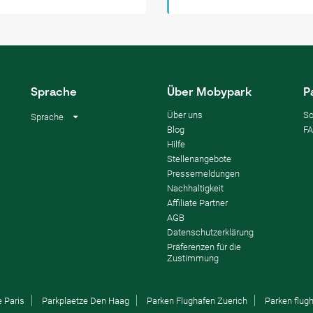
Sprache
Über Mobypark
P
Über uns
So
Sprache
Blog
F
Hilfe
Stellenangebote
Pressemeldungen
Nachhaltigkeit
Affiliate Partner
AGB
Datenschutzerklärung
Präferenzen für die
Zustimmung
e Paris
Parkplaetze Den Haag
Parken Flughafen Zuerich
Parken flu