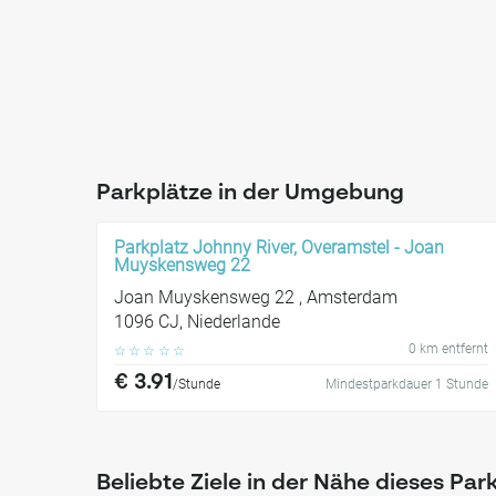
Parkplätze in der Umgebung
Parkplatz Johnny River, Overamstel - Joan
Muyskensweg 22
Joan Muyskensweg 22 , Amsterdam
1096 CJ, Niederlande
0 km entfernt
☆
☆
☆
☆
☆
€ 3.91
/Stunde
Mindestparkdauer 1 Stunde
Beliebte Ziele in der Nähe dieses Par