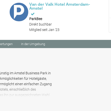
Van der Valk Hotel Amsterdam-
Amstel
ParkBee
Direkt buchbar
Mitglied seit Jan '23
ertungen
In der Umgebung
nstig im Amstel Business Park in
kmöglichkeiten für Hotelgäste,
ermöglicht einen einfachen Zugang
els, einschließlich des
as ihn zur ausgezeichneten Wahl
gen besuchen möchten.