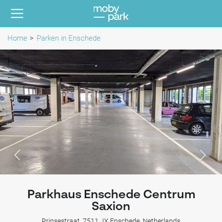
Home
Parken in Enschede
Parkhaus Enschede Centrum
Saxion
Prinsestraat, 7511 JX Enschede, Netherlands