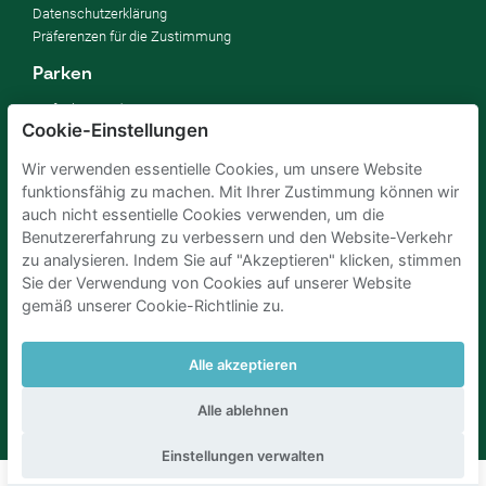
Datenschutzerklärung
Präferenzen für die Zustimmung
Parken
So funktioniert's
Cookie-Einstellungen
FAQ
Wir verwenden essentielle Cookies, um unsere Website
Vermieten
funktionsfähig zu machen. Mit Ihrer Zustimmung können wir
Parkplatz vermieten
auch nicht essentielle Cookies verwenden, um die
Für Unternehmen
Benutzererfahrung zu verbessern und den Website-Verkehr
Verbessern Sie Ihre SDGs
zu analysieren. Indem Sie auf "Akzeptieren" klicken, stimmen
Business-Blog
Sie der Verwendung von Cookies auf unserer Website
gemäß unserer Cookie-Richtlinie zu.
Parkplaetze Amsterdam
Parkeren Brussel
Alle akzeptieren
Parkplaetze Paris
Parkplaetze Den Haag
Parken Flughafen Zuerich
Parken flughafen amsterdam
Alle ablehnen
Einstellungen verwalten