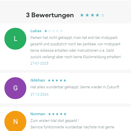
3
Bewertungen
☆
☆
☆
☆
☆
☆
☆
☆
☆
☆
Lukas
L
Parken hat nicht geklappt, man hat erst bei mobypark
gezahlt und zusätzlich noch bei parkbee, von mobypark
keine Adresse erhalten oder Instruktionen o.ä. Geld
zurück verlangt aber noch keine Rückmeldung erhalten!
27-01-2025
☆
☆
☆
☆
☆
Gökhan
G
Hat alles wunderbar geklappt. Gerne wieder in Zukunft
27-12-2024
☆
☆
☆
☆
☆
Norman
N
Zum ersten Mal dort geparkt !
Service funktionierte wunderbar nächste mal gerne