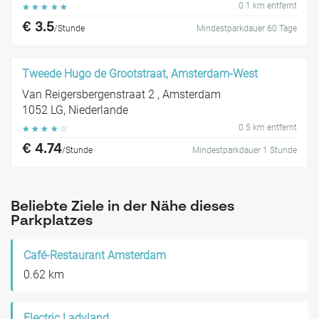
0.1 km entfernt
☆
☆
☆
☆
☆
€ 3.5
/Stunde
Mindestparkdauer 60 Tage
Tweede Hugo de Grootstraat, Amsterdam-West
Van Reigersbergenstraat 2 , Amsterdam
1052 LG, Niederlande
0.5 km entfernt
☆
☆
☆
☆
☆
€ 4.74
/Stunde
Mindestparkdauer 1 Stunde
Beliebte Ziele in der Nähe dieses
Parkplatzes
Café-Restaurant Amsterdam
0.62 km
Electric Ladyland