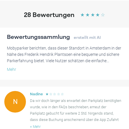
28
Bewertungen
☆
☆
☆
☆
☆
Bewertungssammlung
erstellt mit AI
Mobyparker berichten, dass dieser Standort in Amsterdam in der
Nähe des Frederik Hendrik Plantsoen eine bequeme und sichere
Parkerfahrung bietet. Viele Nutzer schätzen die einfache
Buchung und den Zugang zur Garage über Links, die an ihr
Mehr
Telefon gesendet werden, und empfinden dies als simpel und
effizient. Die Garage wird als preiswert im Vergleich zu anderen in
der Nähe angesehen, und mehrere Bewertungen heben den
reibungslosen Ein- und Ausfahrtsprozess hervor. Die Nähe zum
☆
☆
☆
☆
☆
Nadine
Stadtzentrum und zu öffentlichen Verkehrsmitteln, wie der
N
Da wir doch länger als erwartet den Parkplatz benötigten
nahegelegenen Straßenbahn, erhöht die Attraktivität. Die
wurde, wie in den FAQs beschrieben, erneut der
meisten Fahrer fanden die Anlage dank Toren und kontrolliertem
Parkplatz gebucht für weitere 2 Std. Nirgends stand,
Eingang sicher, was sie zu einer zuverlässigen Wahl zum Parken
dass diese Buchung anscheinend über die App Zufahrt
macht.
Tor wieder aktiviert werden musste. Dies haben wir
+
Mehr