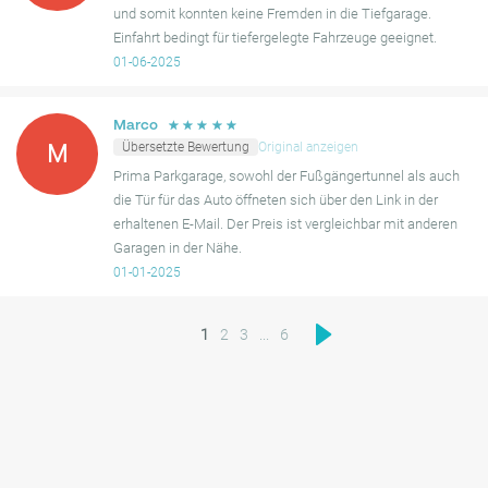
und somit konnten keine Fremden in die Tiefgarage.
Einfahrt bedingt für tiefergelegte Fahrzeuge geeignet.
Gerne wieder.
01-06-2025
☆
☆
☆
☆
☆
Marco
Übersetzte Bewertung
Original anzeigen
M
Prima Parkgarage, sowohl der Fußgängertunnel als auch
die Tür für das Auto öffneten sich über den Link in der
erhaltenen E-Mail. Der Preis ist vergleichbar mit anderen
Garagen in der Nähe.
01-01-2025
1
2
3
...
6