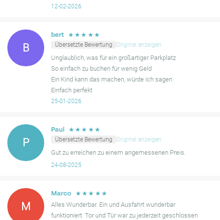
auch nicht
12-02-2026
Andere Bewertungen erwähnen, dass die Garage relativ klein ist
und etwas außerhalb des unmittelbaren Zentrums liegt, was
einen etwa 20-minütigen Fußweg zur Innenstadt erfordert, was
☆
☆
☆
☆
☆
bert
Übersetzte Bewertung
Original anzeigen
B
für einige relevant sein könnte. Einige Nutzer bemerkten, dass
das Zugangsverfahren mit digitaler Schließung oder
Unglaublich, was für ein großartiger Parkplatz
Reaktivierung über die Telefon-App manchmal verwirrend sein
So einfach zu buchen für wenig Geld
kann oder zu zusätzlichen Gebühren führt, wenn es nicht korrekt
Ein Kind kann das machen, würde ich sagen
durchgeführt wird. Einige aktuelle Kommentare heben auch
Einfach perfekt
Bedenken bezüglich gelegentlicher Probleme bei der Erkennung
Bis zum nächsten Mal
25-01-2026
von Buchungen über Mobypark oder Schwierigkeiten beim
Öffnen von Fußgängertoren hervor. Diese Erfahrungen scheinen
☆
☆
☆
☆
☆
Paul
jedoch isoliert zu sein, und viele Kunden empfehlen diese
Übersetzte Bewertung
Original anzeigen
P
Parkmöglichkeit weiterhin wegen ihrer Funktionalität und ihres
Gut zu erreichen zu einem angemessenen Preis.
Preis-Leistungs-Verhältnisses.
24-08-2025
☆
☆
☆
☆
☆
Marco
M
Alles Wunderbar. Ein und Ausfahrt wunderbar
funktioniert. Tor und Tür war zu jederzeit geschlossen