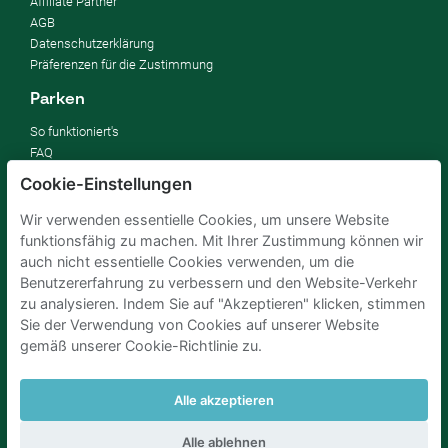
Affiliate Partner
AGB
Datenschutzerklärung
Präferenzen für die Zustimmung
Parken
So funktioniert's
FAQ
Cookie-Einstellungen
Vermieten
Wir verwenden essentielle Cookies, um unsere Website
Parkplatz vermieten
funktionsfähig zu machen. Mit Ihrer Zustimmung können wir
Für Unternehmen
auch nicht essentielle Cookies verwenden, um die
Verbessern Sie Ihre SDGs
Benutzererfahrung zu verbessern und den Website-Verkehr
Business-Blog
zu analysieren. Indem Sie auf "Akzeptieren" klicken, stimmen
Sie der Verwendung von Cookies auf unserer Website
gemäß unserer Cookie-Richtlinie zu.
Parkplaetze Amsterdam
Parkeren Brussel
Parkplaetze Paris
Parkplaetze Den Haag
Parken Flughafen Zuerich
Parken flughafen amsterdam
Alle akzeptieren
Alle ablehnen