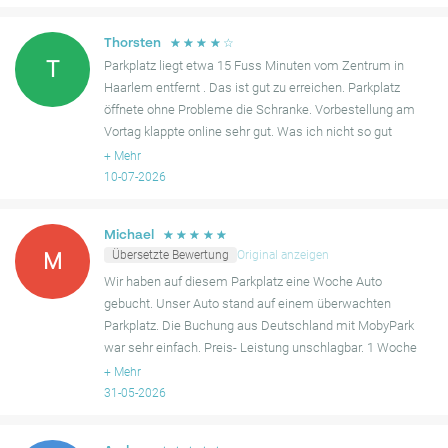
☆
☆
☆
☆
☆
Thorsten
T
Parkplatz liegt etwa 15 Fuss Minuten vom Zentrum in
Haarlem entfernt . Das ist gut zu erreichen. Parkplatz
öffnete ohne Probleme die Schranke. Vorbestellung am
Vortag klappte online sehr gut. Was ich nicht so gut
finde, wenn ich eher den Parkplatz verlasse , dann
+
Mehr
bekomm
10-07-2026
☆
☆
☆
☆
☆
Michael
Übersetzte Bewertung
Original anzeigen
M
Wir haben auf diesem Parkplatz eine Woche Auto
gebucht. Unser Auto stand auf einem überwachten
Parkplatz. Die Buchung aus Deutschland mit MobyPark
war sehr einfach. Preis- Leistung unschlagbar. 1 Woche
55 euro. In der Altstadt bezahlt man fürs Parken schnell
+
Mehr
mal 8 euro
31-05-2026