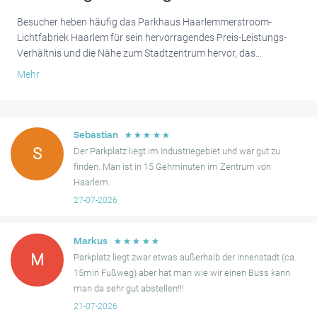
Besucher heben häufig das Parkhaus Haarlemmerstroom-
Lichtfabriek Haarlem für sein hervorragendes Preis-Leistungs-
Verhältnis und die Nähe zum Stadtzentrum hervor, das
normalerweise nur 10-20 Gehminuten entfernt ist. Viele schätzen
Mehr
den unkomplizierten Online-Buchungsprozess und die
Bequemlichkeit der Kennzeichenerkennung für einen einfachen
Zugang.
☆
☆
☆
☆
☆
Sebastian
Während die meisten Erfahrungen reibungslos verlaufen, hatten
S
Der Parkplatz liegt im Industriegebiet und war gut zu
einige Gäste gelegentlich Probleme mit dem automatischen
finden. Man ist in 15 Gehminuten im Zentrum von
Einlasssystem. Insgesamt wird dieser Parkplatz aufgrund seiner
Haarlem.
Erschwinglichkeit und des bequemen Zugangs zu den
27-07-2026
Attraktionen von Haarlem sehr empfohlen.
☆
☆
☆
☆
☆
Markus
M
Parkplatz liegt zwar etwas außerhalb der Innenstadt (ca.
15min Fußweg) aber hat man wie wir einen Buss kann
man da sehr gut abstellen!!!
21-07-2026