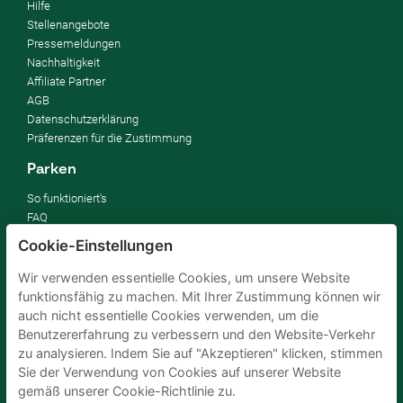
Hilfe
Stellenangebote
Pressemeldungen
Nachhaltigkeit
Affiliate Partner
AGB
Datenschutzerklärung
Präferenzen für die Zustimmung
Parken
So funktioniert's
FAQ
Cookie-Einstellungen
Vermieten
Wir verwenden essentielle Cookies, um unsere Website
Parkplatz vermieten
funktionsfähig zu machen. Mit Ihrer Zustimmung können wir
Für Unternehmen
auch nicht essentielle Cookies verwenden, um die
Verbessern Sie Ihre SDGs
Benutzererfahrung zu verbessern und den Website-Verkehr
Business-Blog
zu analysieren. Indem Sie auf "Akzeptieren" klicken, stimmen
Sie der Verwendung von Cookies auf unserer Website
gemäß unserer Cookie-Richtlinie zu.
Parkplaetze Amsterdam
Parkeren Brussel