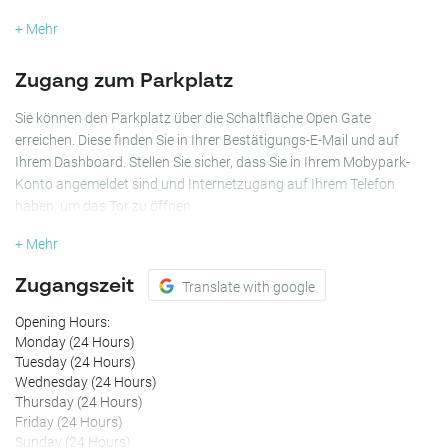
Dieser sichere Innenparkplatz ist rund um die Uhr zugänglich und
gewährleistet, dass Ihr Fahrzeug jederzeit sicher und geschützt
+ Mehr
bleibt. Ob Sie den Brussels Cemetery besuchen oder Erledigungen in
der Umgebung machen, buchen Sie einen Platz im Parking Brussels
Zugang zum Parkplatz
Cemetery für ein reibungsloses und stressfreies Parken!
Sie können den Parkplatz über die Schaltfläche Open Gate
erreichen. Diese finden Sie in Ihrer Bestätigungs-E-Mail und auf
Ihrem Dashboard. Stellen Sie sicher, dass Sie in Ihrem Mobypark-
Konto angemeldet sind und Internetzugang auf Ihrem Telefon
haben, um das Tor zu öffnen.
+ Mehr
Zugangszeit
Translate with google
Opening Hours:
Monday (24 Hours)
Tuesday (24 Hours)
Wednesday (24 Hours)
Thursday (24 Hours)
Friday (24 Hours)
Sunday (24 Hours)