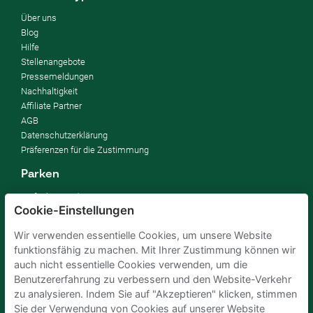
Über uns
Blog
Hilfe
Stellenangebote
Pressemeldungen
Nachhaltigkeit
Affiliate Partner
AGB
Datenschutzerklärung
Präferenzen für die Zustimmung
Parken
So funktioniert's
Cookie-Einstellungen
FAQ
Wir verwenden essentielle Cookies, um unsere Website
Vermieten
funktionsfähig zu machen. Mit Ihrer Zustimmung können wir
Parkplatz vermieten
auch nicht essentielle Cookies verwenden, um die
Für Unternehmen
Benutzererfahrung zu verbessern und den Website-Verkehr
Verbessern Sie Ihre SDGs
zu analysieren. Indem Sie auf "Akzeptieren" klicken, stimmen
Business-Blog
Sie der Verwendung von Cookies auf unserer Website