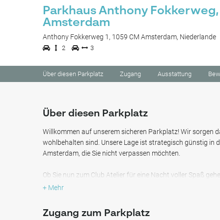
Parkhaus Anthony Fokkerweg,
Amsterdam
Anthony Fokkerweg 1, 1059 CM Amsterdam, Niederlande
2
3
Über diesen Parkplatz
Zugang
Ausstattung
Bew
Über diesen Parkplatz
Willkommen auf unserem sicheren Parkplatz! Wir sorgen da
wohlbehalten sind. Unsere Lage ist strategisch günstig in de
Amsterdam, die Sie nicht verpassen möchten.
Ob Sie nun zum Club Atelier für eine Nacht voller Spaß ge
nehmen, das Amsterdam UMC (Standort VUmc) für erstkla
+ Mehr
besuchen, Riekerhaven oder Tuinpark Ons Buiten zur Erhol
einen Roadtrip gehen, im Olympic Hotel übernachten oder i
Zugang zum Parkplatz
Parkgarage ist nur einen Katzensprung entfernt.