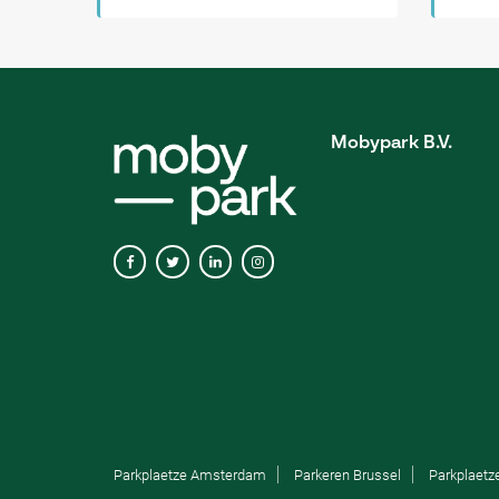
Mobypark B.V.
Parkplaetze Amsterdam
Parkeren Brussel
Parkplaetz