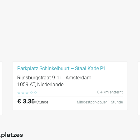
Parkplatz Schinkelbuurt – Staal Kade P1
Rijnsburgstraat 9-11 , Amsterdam
1059 AT, Niederlande
0.4 km entfernt
☆
☆
☆
☆
☆
€ 3.35
/Stunde
Mindestparkdauer 1 Stunde
kplatzes