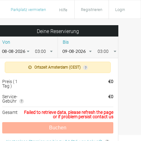
Parkplatz vermieten
Registrieren
Login
Hilfe
Deine Reservierung
Von
Bis
03:00
03:00
Ortszeit Amsterdam (CEST)
Preis
(
1
€
0
Tag
)
Service-
€
0
Gebühr
Gesamt
Failed to retrieve data, please refresh the page
or if problem persist contact us
Buchen