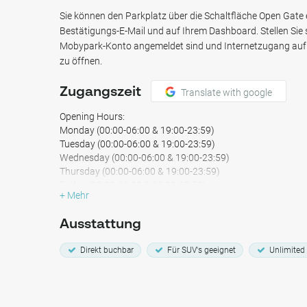
Sie können den Parkplatz über die Schaltfläche Open Gate er
Parken Sie bei uns und genießen Sie Ihre Zeit, ohne sich 
Bestätigungs-E-Mail und auf Ihrem Dashboard. Stellen Sie s
Erleben Sie eine stressfreie Anreise zu Ihrem Ziel. Wir habe
Mobypark-Konto angemeldet sind und Internetzugang auf 
zu öffnen.
Zugangszeit
Translate with google
Opening Hours:
Monday (00:00-06:00 & 19:00-23:59)
Tuesday (00:00-06:00 & 19:00-23:59)
Wednesday (00:00-06:00 & 19:00-23:59)
Thursday (00:00-06:00 & 19:00-23:59)
Friday (00:00-06:00 & 19:00-23:59)
+ Mehr
Saturday (24 Hours)
Sunday (24 Hours)
Ausstattung
Direkt buchbar
Für SUV's geeignet
Unlimited