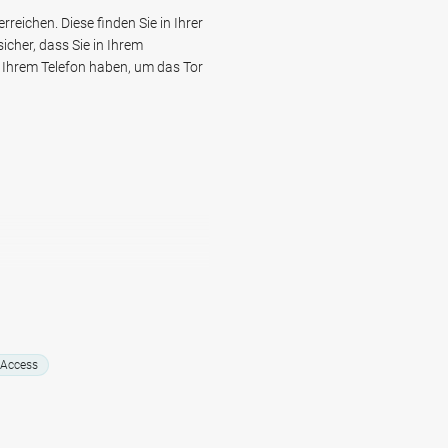
reichen. Diese finden Sie in Ihrer
um Ihr Fahrzeug sorgen zu müssen.
icher, dass Sie in Ihrem
n Ihren Rücken!
Ihrem Telefon haben, um das Tor
 Access