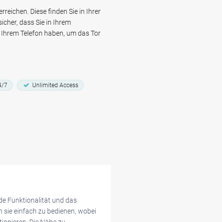
urgoyen-Ossemeersen entfernt
reichen. Diese finden Sie in Ihrer
einer idealen Wahl für Touristen
icher, dass Sie in Ihrem
en.
Ihrem Telefon haben, um das Tor
4/7
Unlimited Access
de Funktionalität und das
n sie einfach zu bedienen, wobei