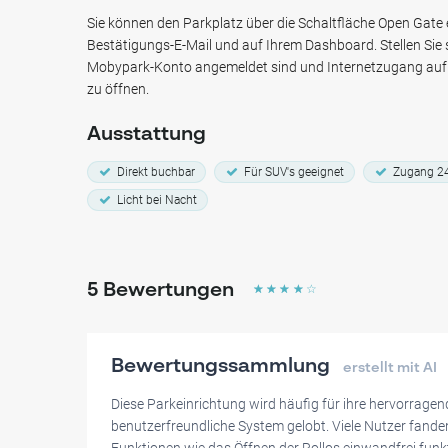
Nur einen kurzen Spaziergang vom Naturschutzgebiet Bo
Sie können den Parkplatz über die Schaltfläche Open Gate er
finden Sie auch das Treck Hostel, was diesen Parkplatz zu 
Bestätigungs-E-Mail und auf Ihrem Dashboard. Stellen Sie s
macht, die eine komfortable und bequeme Unterkunft such
Mobypark-Konto angemeldet sind und Internetzugang auf 
zu öffnen.
Ausstattung
Direkt buchbar
Für SUV's geeignet
Zugang 2
Licht bei Nacht
5
Bewertungen
☆
☆
☆
☆
☆
Bewertungssammlung
erstellt mit AI
Diese Parkeinrichtung wird häufig für ihre hervorragen
benutzerfreundliche System gelobt. Viele Nutzer fande