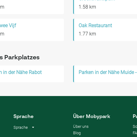
km
1.58 km
wee Vijf
Oak Restaurant
km
1.77 km
s Parkplatzes
n in der Nähe Rabot
Sprache
Über Mobypark
P
Über uns
So
Sprache
Blog
F