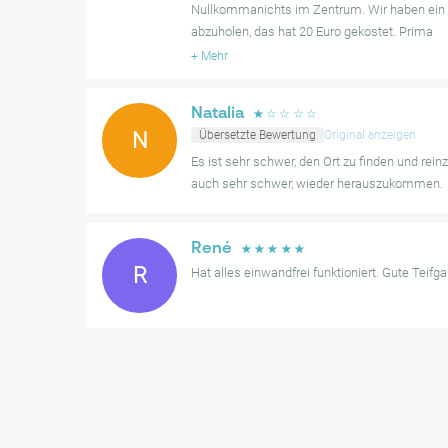
Nullkommanichts im Zentrum. Wir haben ein
abzuholen, das hat 20 Euro gekostet. Prima
+
Mehr
Natalia
☆
☆
☆
☆
☆
N
Übersetzte Bewertung
Original anzeigen
Es ist sehr schwer, den Ort zu finden und rei
auch sehr schwer, wieder herauszukommen.
René
☆
☆
☆
☆
☆
R
Hat alles einwandfrei funktioniert. Gute Teifga