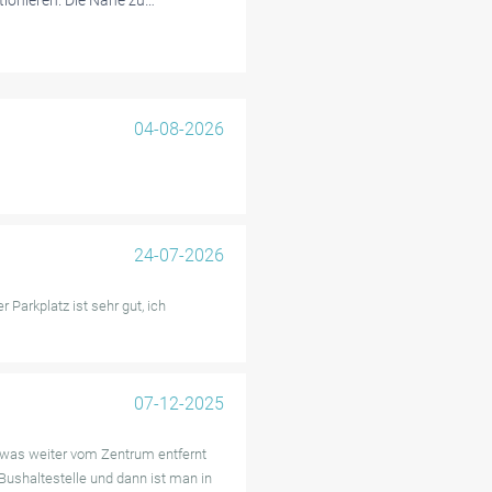
tionieren. Die Nähe zu
ussen wird ebenfalls als
u erreichen.
uft, haben einige Nutzer
tion beim Ein- und Ausfahren
04-08-2026
ge ist zudem nur eine kurze
gut bewertete und zuverlässige
24-07-2026
 Parkplatz ist sehr gut, ich
07-12-2025
etwas weiter vom Zentrum entfernt
 Bushaltestelle und dann ist man in