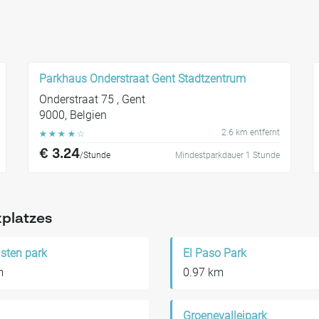
Parkhaus Onderstraat Gent Stadtzentrum
Onderstraat 75 , Gent
9000, Belgien
2.6 km entfernt
☆
☆
☆
☆
☆
€ 3.24
/Stunde
Mindestparkdauer 1 Stunde
kplatzes
sten park
El Paso Park
m
0.97 km
Groenevalleipark