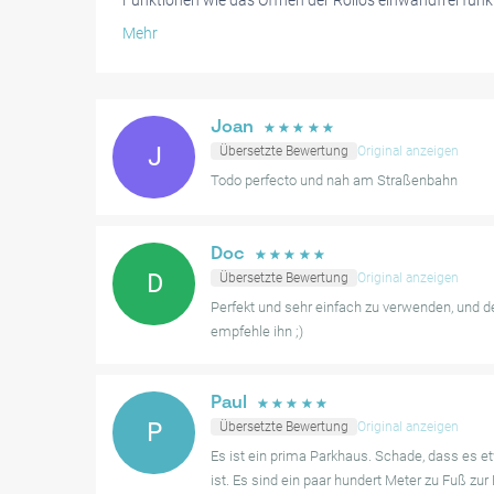
Funktionen wie das Öffnen der Rollos einwandfrei funk
öffentlichen Verkehrsmitteln wie Straßenbahnen und B
Mehr
bequemer Weg hervorgehoben, um das Stadtzentrum z
Obwohl die Erfahrung im Allgemeinen reibungslos verlä
bemerkt, dass das Finden des Eingangs und die Naviga
Joan
☆
☆
☆
☆
☆
gelegentlich etwas herausfordernd sein können. Die La
J
Übersetzte Bewertung
Original anzeigen
Entfernung von den Hauptattraktionen entfernt.
Todo perfecto und nah am Straßenbahn
Trotz dieser kleinen Anmerkungen bleibt sie eine sehr 
Option, um Ihr Fahrzeug sicher abzustellen.
Doc
☆
☆
☆
☆
☆
D
Übersetzte Bewertung
Original anzeigen
Perfekt und sehr einfach zu verwenden, und der
empfehle ihn ;)
Paul
☆
☆
☆
☆
☆
P
Übersetzte Bewertung
Original anzeigen
Es ist ein prima Parkhaus. Schade, dass es 
ist. Es sind ein paar hundert Meter zu Fuß zur