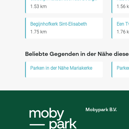
1.53 km
1.56 
Begijnhofkerk Sint-Elisabeth
Een T
1.75 km
1.76 
Beliebte Gegenden in der Nähe diese
Parken in der Nähe Mariakerke
Parke
Mobypark B.V.