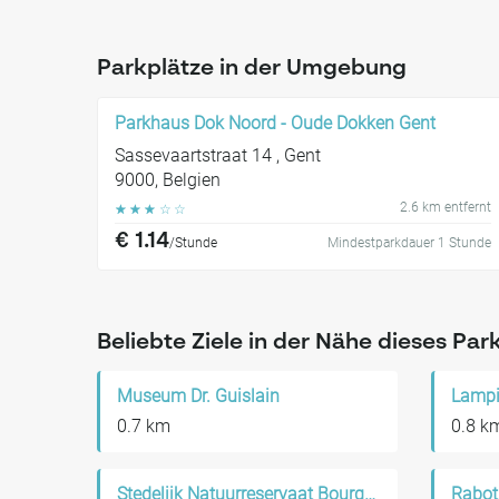
Parkplätze in der Umgebung
Parkhaus Dok Noord - Oude Dokken Gent
Sassevaartstraat 14 , Gent
9000, Belgien
2.6 km entfernt
☆
☆
☆
☆
☆
€ 1.14
/Stunde
Mindestparkdauer 1 Stunde
Beliebte Ziele in der Nähe dieses Par
Museum Dr. Guislain
Lampi
0.7 km
0.8 k
Stedelijk Natuurreservaat Bourgoyen-Ossemeersen
Rabot