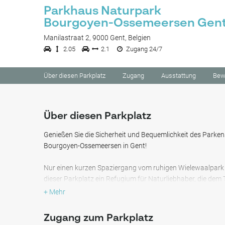
Parkhaus Naturpark
Bourgoyen-Ossemeersen Gen
Manilastraat 2, 9000 Gent, Belgien
2.05
2.1
Zugang 24/7
Über diesen Parkplatz
Zugang
Ausstattung
Bew
Über diesen Parkplatz
Genießen Sie die Sicherheit und Bequemlichkeit des Parke
Bourgoyen-Ossemeersen in Gent!
Nur einen kurzen Spaziergang vom ruhigen Wielewaalpark 
dieser Parkplatz ein Refugium für Naturliebhaber, die dem T
+ Mehr
Diese Lage ist strategisch günstig in der Nähe der Bushalt
Guislainbrug platziert und gewährleistet eine nahtlose Ver
Zugang zum Parkplatz