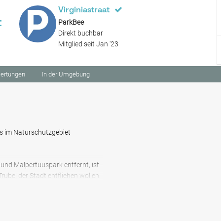
Virginiastraat
t
ParkBee
Direkt buchbar
Mitglied seit Jan '23
ertungen
In der Umgebung
ns im Naturschutzgebiet
und Malpertuuspark entfernt, ist
rubel der Stadt entfliehen wollen.
estellen Gent Ferrerlaan und Gent
bindung in der ganzen Stadt.