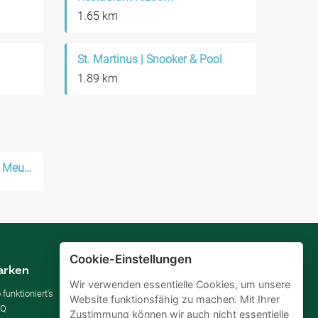
1.65 km
St. Martinus | Snooker & Pool
1.89 km
Parken in der Nähe Muide - Meulestede - Afrikalaan
Cookie-Einstellungen
arken
Vermieten
Wir verwenden essentielle Cookies, um unsere
 funktioniert's
Parkplatz vermieten
Website funktionsfähig zu machen. Mit Ihrer
AQ
Für Unternehmen
Zustimmung können wir auch nicht essentielle