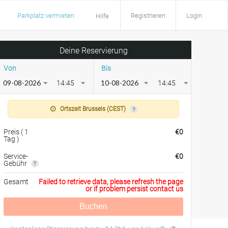
Parkplatz vermieten
Registrieren
Login
Hilfe
Deine Reservierung
Von
Bis
14:45
14:45
Ortszeit Brussels (CEST)
Preis
(
1
€
0
Tag
)
Service-
€
0
Gebühr
Gesamt
Failed to retrieve data, please refresh the page
or if problem persist contact us
Buchen