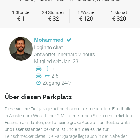
1 Stunde
24 Stunden
1 Woche
1 Monat
€ 1
€ 32
€ 120
€ 320
Mohammed
Login to chat
Antwortet innerhalb 2 hours
Mitglied seit Jan '23
5
2.5
Zugang 24/7
Über diesen Parkplatz
Diese sichere Tiefgarage befindet sich direkt neben dem Foodhallen
in Amsterdam-West. In nur 2 Minuten können Sie zu dem beliebten
Essensmarkt laufen, der für seine große Auswahl an Restaurants
und Essensständen bekannt ist und ein ideales Ziel für
Feinschmecker bietet. Die Parkgarage liegt auch in der Nähe der