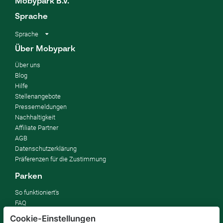
Mobypark B.V.
Sprache
Sprache
Über Mobypark
Über uns
Blog
Hilfe
Stellenangebote
Pressemeldungen
Nachhaltigkeit
Affiliate Partner
AGB
Datenschutzerklärung
Präferenzen für die Zustimmung
Parken
So funktioniert's
FAQ
Cookie-Einstellungen
Vermieten